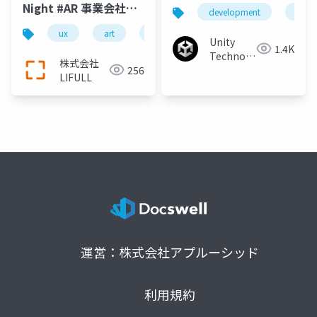
発する上で 知っとくと
Night #AR 事業会社の
development
funct
便利な面白機能のアレ
UX設計かいつまみ話
ux
art
arkit
lifull
home's
コレ
Unity
1.4K
Technologies
株式会社
256
Japan
LIFULL
運営：株式会社アプルーシッド
利用規約