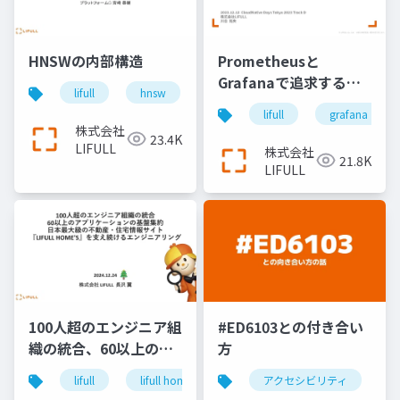
HNSWの内部構造
Prometheusと
Grafanaで追求する、
lifull
hnsw
search
より良いアプリケーシ
lifull
grafana
ョンの可観測性
株式会社
23.4K
LIFULL
株式会社
21.8K
LIFULL
100人超のエンジニア組
#ED6103との付き合い
織の統合、60以上のア
方
プリケーションの基盤
lifull
lifull home's
cto
アクセシビリティ
keel
engin
集約、日本最大級の不