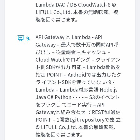
Lambda DAO / DB CloudWatch 8 ©
LIFULL Co.,Ltd. 本書の無断転載、複
製を固く禁じます。
API Gateway と Lambda • API
9.
Gateway – 最大で数十万の同時API呼
び出し – 従量課金 – キャッシュ –
Cloud Watchでロギング – クライアン
ト側SDKが出力 可能 – Lambda関数を
指定 POINT – Androidでは出力したク
ラ イアントSDKを使っていな い 9 •
Lambda – Lambda対応言語 Node.js
Java C# Python • • • • – S3のイベント
をフックし てコード実行 – API
Gatewayと組み合わせ てRESTful通信
POINT – 1関数1git repositoryで独 立
© LIFULL Co.,Ltd. 本書の無断転載、
複製を固く禁じます。