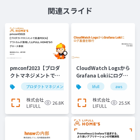
関連スライド
pmconf2023【プロダ
CloudWatch Logsから
クトマネジメントで高
Grafana Lokiにログ基
速PDCA】 アウトカム
盤を移行
プロダクトマネジメント
プロダクトマネージャー
lifull
aws
が激増したLIFULL
HOME’Sのグロース事
株式会社
株式会社
26.8K
25.5K
例
LIFULL
LIFULL