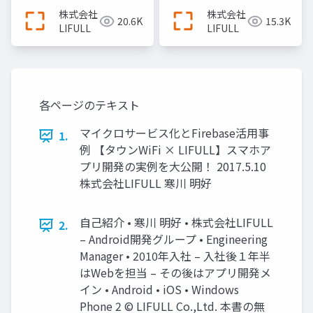
動産・住宅情報サイト
株式会社
株式会社
20.6K
15.3K
『LIFULL HOME'S』を
LIFULL
LIFULL
支え続けるエンジニア
リング＿長沢翼
各ページのテキスト
マイクロサービス化とFirebase活用事
1.
例 【タウンWiFi × LIFULL】スマホア
プリ開発の実例を大公開！ 2017.5.10
株式会社LIFULL 寒川 明好
自己紹介 • 寒川 明好 • 株式会社LIFULL
2.
– Android開発グループ • Engineering
Manager • 2010年入社 – 入社後１年半
はWebを担当 – その後はアプリ開発メ
イン • Android • iOS • Windows
Phone 2 © LIFULL Co.,Ltd. 本書の無