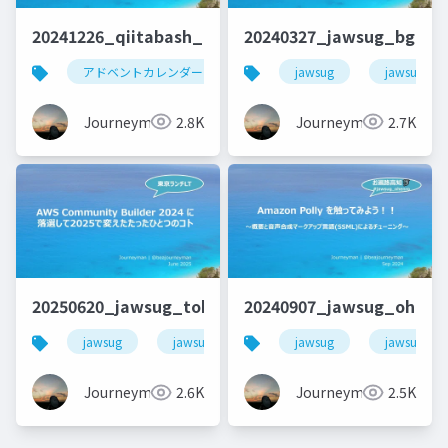
20241226_qiitabash_lt_beajouneyman
20240327_jawsug_bgnr5
アドベントカレンダー
アウトプット
jawsug
qiita
jawsug_bg
Journeyman
2.8K
Journeyman
2.7K
20250620_jawsug_tokyo_LTt_lt_beajouneyman
20240907_jawsug_ohenr
jawsug
jawsug_tokyo
jawsug
awscommunitybuilder
jawsug_oh
Journeyman
2.6K
Journeyman
2.5K