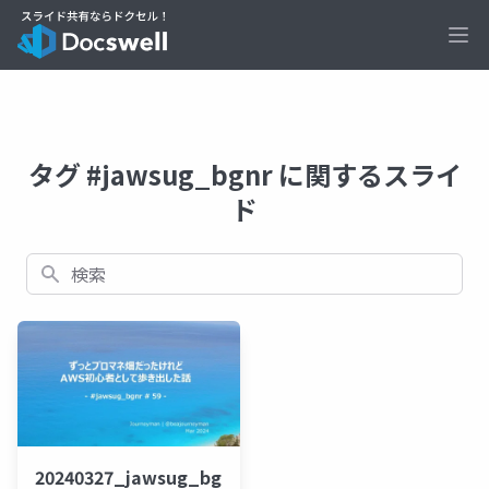
Ope
タグ #jawsug_bgnr に関するスライ
ド
検索
20240327_jawsug_bgnr59_lt_beajouneyman