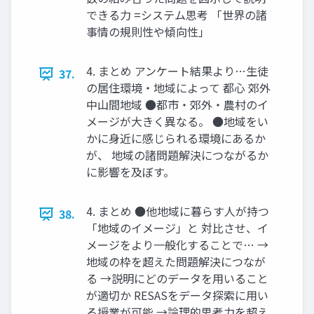
できる力 =システム思考 「世界の諸
事情の規則性や傾向性」
4. まとめ アンケート結果より…生徒
37.
の居住環境・地域によって 都心 郊外
中山間地域 ●都市・郊外・農村のイ
メージが大きく異なる。 ●地域をい
かに身近に感じられる環境にあるか
が、 地域の諸問題解決につながるか
に影響を及ぼす。
4. まとめ ●他地域に暮らす人が持つ
38.
「地域のイメージ」と 対比させ、イ
メージをより一般化することで… →
地域の枠を超えた問題解決につなが
る →説明にどのデータを用いること
が適切か RESASをデータ探索に用い
る授業が可能 →論理的思考力を超え