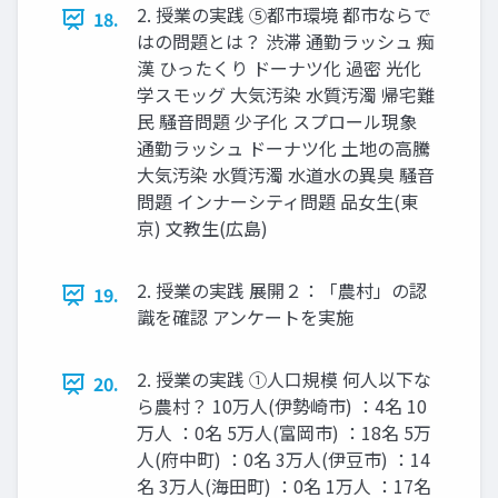
2. 授業の実践 ⑤都市環境 都市ならで
18.
はの問題とは？ 渋滞 通勤ラッシュ 痴
漢 ひったくり ドーナツ化 過密 光化
学スモッグ 大気汚染 水質汚濁 帰宅難
民 騒音問題 少子化 スプロール現象
通勤ラッシュ ドーナツ化 土地の高騰
大気汚染 水質汚濁 水道水の異臭 騒音
問題 インナーシティ問題 品女生(東
京) 文教生(広島)
2. 授業の実践 展開２：「農村」の認
19.
識を確認 アンケートを実施
2. 授業の実践 ①人口規模 何人以下な
20.
ら農村？ 10万人(伊勢崎市) ：4名 10
万人 ：0名 5万人(富岡市) ：18名 5万
人(府中町) ：0名 3万人(伊豆市) ：14
名 3万人(海田町) ：0名 1万人 ：17名