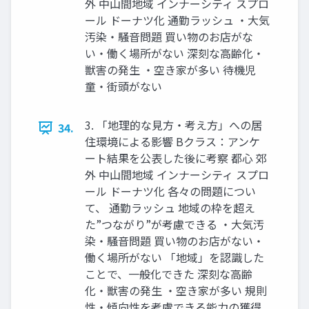
外 中山間地域 インナーシティ スプロ
ール ドーナツ化 通勤ラッシュ ・大気
汚染・騒音問題 買い物のお店がな
い・働く場所がない 深刻な高齢化・
獣害の発生 ・空き家が多い 待機児
童・街頭がない
3. 「地理的な見方・考え方」への居
34.
住環境による影響 Bクラス：アンケ
ート結果を公表した後に考察 都心 郊
外 中山間地域 インナーシティ スプロ
ール ドーナツ化 各々の問題につい
て、 通勤ラッシュ 地域の枠を超え
た”つながり”が考慮できる ・大気汚
染・騒音問題 買い物のお店がない・
働く場所がない 「地域」を認識した
ことで、一般化できた 深刻な高齢
化・獣害の発生 ・空き家が多い 規則
性・傾向性を考慮できる能力の獲得