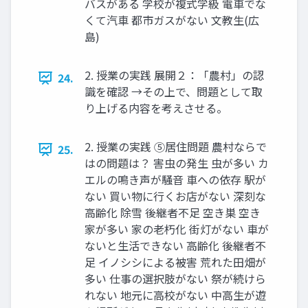
バスがある 学校が複式学級 電車でな
くて汽車 都市ガスがない 文教生(広
島)
2. 授業の実践 展開２：「農村」の認
24.
識を確認 →その上で、問題として取
り上げる内容を考えさせる。
2. 授業の実践 ⑤居住問題 農村ならで
25.
はの問題は？ 害虫の発生 虫が多い カ
エルの鳴き声が騒音 車への依存 駅が
ない 買い物に行くお店がない 深刻な
高齢化 除雪 後継者不足 空き巣 空き
家が多い 家の老朽化 街灯がない 車が
ないと生活できない 高齢化 後継者不
足 イノシシによる被害 荒れた田畑が
多い 仕事の選択肢がない 祭が続けら
れない 地元に高校がない 中高生が遊