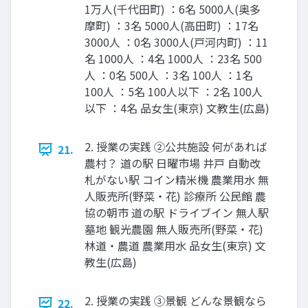
1万人(千代田町) ：6名 5000人(奥多
摩町) ：3名 5000人(高田町) ：17名
3000人 ：0名 3000人(戸河内町) ：11
名 1000人 ：4名 1000人 ：23名 500
人 ：0名 500人 ：3名 100人 ：1名
100人 ：5名 100人以下 ：2名 100人
以下 ：4名 品女生(東京) 文教生(広島)
2. 授業の実践 ②公共施設 何があれば
21.
農村？ 道の駅 日曜市場 井戸 自動改
札がない駅 コイン精米機 農業用水 無
人販売所(野菜・花) 診療所 公民館 農
協の朝市 道の駅 ドライブイン 無人駅
墓地 観光農園 無人販売所(野菜・花)
林道・農道 農業用水 品女生(東京) 文
教生(広島)
2. 授業の実践 ③景観 どんな景観なら
22.