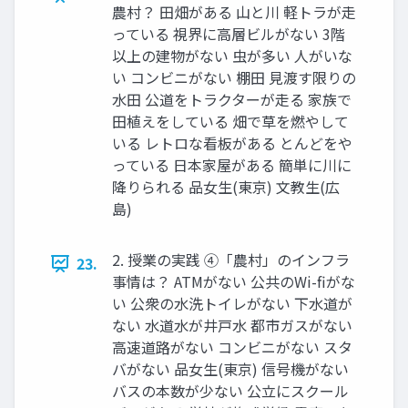
農村？ 田畑がある 山と川 軽トラが走
っている 視界に高層ビルがない 3階
以上の建物がない 虫が多い 人がいな
い コンビニがない 棚田 見渡す限りの
水田 公道をトラクターが走る 家族で
田植えをしている 畑で草を燃やして
いる レトロな看板がある とんどをや
っている 日本家屋がある 簡単に川に
降りられる 品女生(東京) 文教生(広
島)
2. 授業の実践 ④「農村」のインフラ
23.
事情は？ ATMがない 公共のWi-ﬁがな
い 公衆の水洗トイレがない 下水道が
ない 水道水が井戸水 都市ガスがない
高速道路がない コンビニがない スタ
バがない 品女生(東京) 信号機がない
バスの本数が少ない 公立にスクール