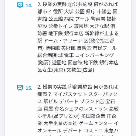
2. 授業の実践 ②公共施設 何があれば
14.
都市？ 役所 大学 公園 県庁 市議会 図
書館 公民館 病院 プール 警察署 福祉
施設 公衆トイレ 遊園地 大きな駅 消
防署 地下鉄 銀行本店 新幹線が止まる
駅 ドーム・アリーナ 区(政令指定都
市) 博物館 美術館 自習室 市民プール
総合病院 城 電車 コインパーキング
(路肩) 遊園地 図書館 地下鉄 銀行本店
品女生(東京) 文教生(広島)
2. 授業の実践 ③商業施設 何があれば
15.
都市？ マイバスケット スターバック
ス 駅ビル デパート ブランド店 宝石
店 質屋 有名シェフのレストラン 高級
ホテル(品プリとか) 多国籍企業 IT企
業 大手企業の本社 ゲームセンター イ
オンモール デパート コストコ 東急ハ