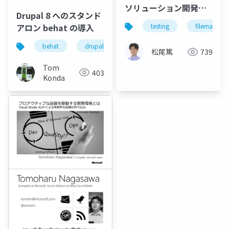
ソリューション開発に
Drupal 8 へのスタンド
おけるテストフレーム
アロン behat の導入
testing
filemaker
ワークの活用
behat
drupal
松尾篤
739
Tom
403
Konda