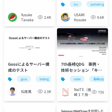
ios
yumemi.grow
Yusuke
USAMI
2.4K
9.6K
Tanaka
Kosuke
Gossによるサーバー構
7th長崎QDG 事例・
成のテスト
技術セッション 「キラ
キラな開発を目指して
goss
testing
golang
naite
長崎qdg
徹底的にテストを自動
化しようとした話」
NaITE（長
松尾篤
2.3K
735
崎ＩＴ技術
者会）