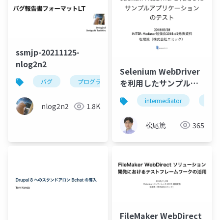
ssmjp-20211125-
nlog2n2
Selenium WebDriver
を利用したサンプルア
バグ
プログラム
ソフトウェア
ソフトウ
プリケーションのテス
intermediator
testi
ト
nlog2n2
1.8K
松尾篤
365
FileMaker WebDirect