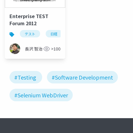
Enterprise TEST
Forum 2012
テスト
日経
visual studio
長沢 智治
>100
#Testing
#Software Development
#Selenium WebDriver