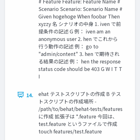
# Feature Feature: Feature Name #
Scenario Scenario: Scenario Name #
Given hogehoge When foobar Then
xyzzy 名 シナリオの中身 1. iven で前
提条件の記述 G 例： iven am an
anonymous user 2. hen でこれから
行う動作の記述 例： go to
"admin/content" 3. hen で期待され
る結果の記述 例： hen the response
status code should be 403 G W I T T
I
ehat テストスクリプトの作成 B テス
14.
トスクリプトの作成場所 ‑
/path/to/behat/behat-tests/features
に作成 拡張子は *.feature 今回は、
test.feature というファイルで作成
touch features/test.feature