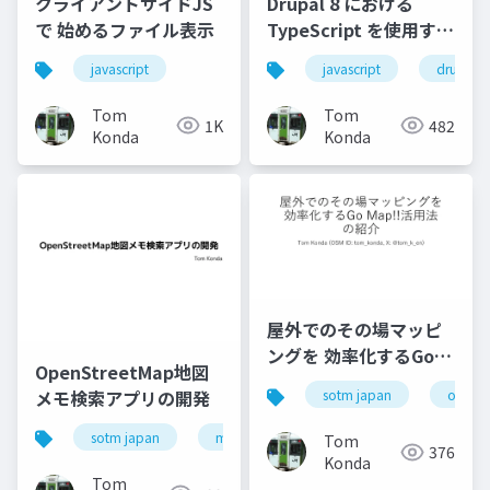
クライアントサイドJS
Drupal 8 における
で 始めるファイル表示
TypeScript を使用する
JavaScript 開発の現状
javascript
javascript
drupal8
Tom
Tom
1K
482
Konda
Konda
屋外でのその場マッピ
ングを 効率化するGo
OpenStreetMap地図
Map!!活用法 の紹介
メモ検索アプリの開発
sotm japan
openst
sotm japan
map notes
openstreetmap
Tom
376
Konda
Tom