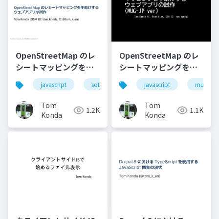
OpenStreetMap のレ
OpenStreetMap のレ
シートマッピングを⼿
シートマッピングを手
助けするウェブアプリ
助けするウェブアプリ
javascript
sotm_japan
javascript
foss4g_hokkaido
mugjp
の試作
の試作 (MUG-JP ver)
Tom
Tom
1.2K
1.1K
Konda
Konda