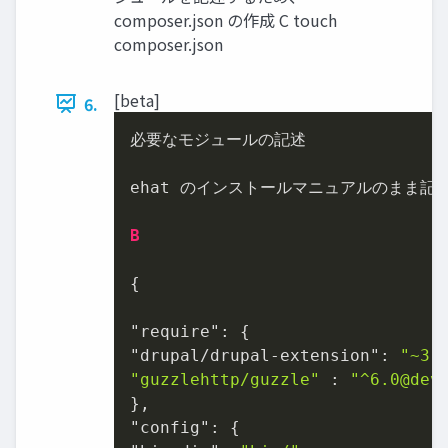
composer.json の作成 C touch
composer.json
[beta]
6.
必要なモジュールの記述

ehat のインストールマニュアルのまま記述
B
{

"require": {

"drupal/drupal-extension": 
"~3.
"guzzlehttp/guzzle"
 : 
"^6.0@dev
},

"config": {
