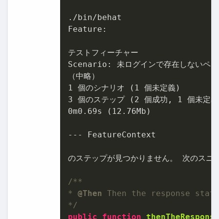
./bin/behat

Feature:

テストフィーチャー

Scenario: 未ログインで存在しないペー
1
 個のシナリオ (
1
3
 個のステップ (
2
 個成功, 
1
0
m0.
69
s (
12.76
Mb)

--- FeatureContext

のステップが見つかりません。 次のスニペ
/**

* 
@Then
 Then the response statu
*/
public
function
thenTheRespons