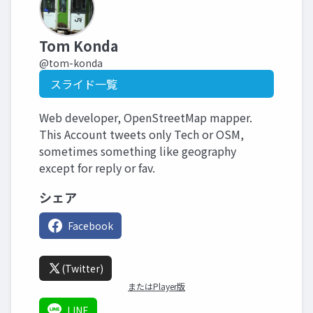
Tom Konda
@tom-konda
スライド一覧
Web developer, OpenStreetMap mapper.
This Account tweets only Tech or OSM,
sometimes something like geography
except for reply or fav.
シェア
Facebook
(Twitter)
またはPlayer版
LINE