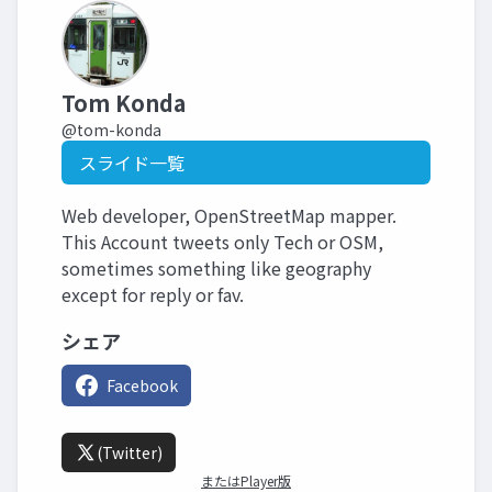
Tom Konda
@tom-konda
スライド一覧
Web developer, OpenStreetMap mapper.
This Account tweets only Tech or OSM,
sometimes something like geography
except for reply or fav.
シェア
Facebook
(Twitter)
またはPlayer版