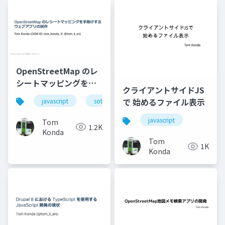
OpenStreetMap のレ
シートマッピングを⼿
クライアントサイドJS
助けするウェブアプリ
で 始めるファイル表示
javascript
sotm_japan
foss4g_hokkaido
の試作
javascript
Tom
1.2K
Konda
Tom
1K
Konda