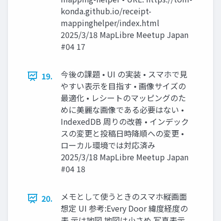
konda.github.io/receipt-
mappinghelper/index.html
2025/3/18 MapLibre Meetup Japan
#04 17
今後の課題 • UI の実装 • スマホで見
19.
やすい表示を目指す • 画像サイズの
最適化 • レシートのマッピングのた
めに美麗な画像である必要はない •
IndexedDB 周りの改善 • インデック
スの変更と投稿日時降順への変更 •
ローカル環境では対応済み
2025/3/18 MapLibre Meetup Japan
#04 18
メモとして使うときのスマホ縦画面
20.
想定 UI 参考:Every Door 緯度経度の
表 示は地図 地図は小さめ 写真表示