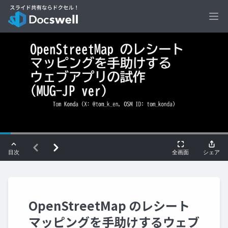
Ope
OpenStreetMap のレシート
マッピングを手助けするウェブ