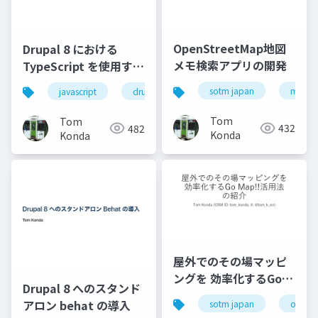
OpenStreetMap地図
Drupal 8 における
メモ検索アプリの開発
TypeScript を使用する
JavaScript 開発の現状
sotm japan
map n
javascript
drupal8
typescript
Tom
Tom
432
482
Konda
Konda
屋外でのその場マッピ
ングを 効率化するGo
Drupal 8 へのスタンド
Map!!活用法 の紹介
アロン behat の導入
sotm japan
openst