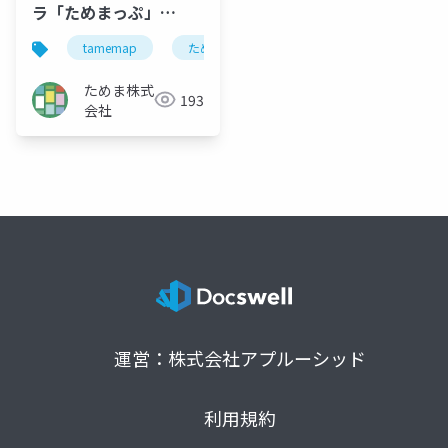
ラ「ためまっぷ」
Tamemap_NX
tamemap
ためまっぷ
共助
nx
n
ためま株式
193
会社
運営：株式会社アプルーシッド
利用規約