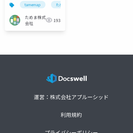
Tamemap_NX
tamemap
ためまっぷ
共助
nx
n
ためま株式
193
会社
運営：株式会社アプルーシッド
利用規約
プライバシーポリシー