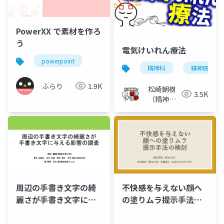
PowerXX で素材を作ろ
う
電気けいれん療法
powerpoint
精神科
精神医学
ふらり
1.9K
松崎朝樹
3.5K
（精神科
医）
周辺の手書き文字の綺
不快感を与えない顔へ
麗さが手書き文字に与
の塗りムラ提示手法の
える影響の調査
検討