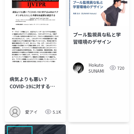
プール監視員な私と学
習環境のデザイン
Hokuto
720
SUNAMI
病気よりも悪い？
COVID-19に対する
mRNAワクチンがもた
らした予期せぬ結果を
検証する
愛アイ
5.1K