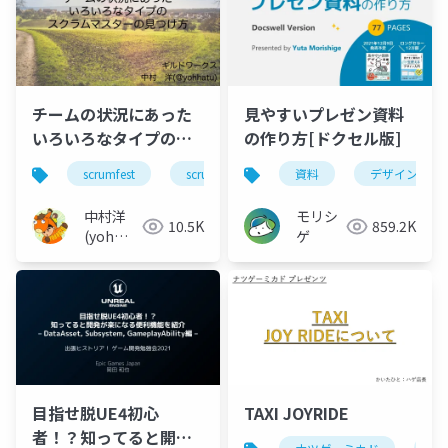
チームの状況にあった
見やすいプレゼン資料
いろいろなタイプのス
の作り方[ドクセル版]
クラムマスターの見つ
scrumfest
scrum
scrummaster
資料
デザイン
け方 : How to find the
Scrum Master that
中村洋
モリシ
10.5K
859.2K
fits your team's
(yoh
ゲ
situation
nakamura)
目指せ脱UE4初心
TAXI JOYRIDE
者！？知ってると開発