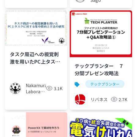
タスク周辺への視覚刺
激を用いたPC上タスク
テックプランター ７
に対する集中度向上手
分間プレゼン攻略法
法の研究
テックプランター
Nakamura
3.1K
Laboratory
(Meiji
リバネス
2.7K
University)