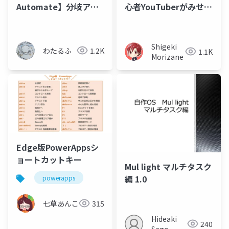
Automate】分岐アク
心者YouTuberがみせた
ションの組みかたに関
経験学習における圧倒
する経験則
的人間的成長について
Shigeki
わたるふ
1.2K
1.1K
Morizane
Edge版PowerAppsシ
ョートカットキー
Mul light マルチタスク
編 1.0
powerapps
七草あんこ
315
Hideaki
240
Sago