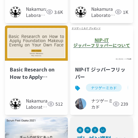
Nakamura
Nakamura
3.6K
1K
Laboratory
Laboratory
(Meiji
(Meiji
University)
University)
Basic Research on
NIP-IT ジッパーフリッ
How to Apply
パー
Foundation Makeup
ナツゲーミカド
ピ
Evenly on Your Own
Face
Nakamura
ナツゲーミ
512
239
Laboratory
カド
(Meiji
University)