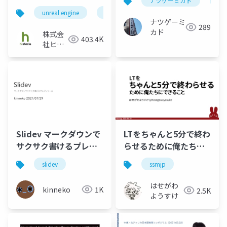
ナツゲーミカド
ピ
が楽になる便利機能を
unreal engine
ue4
unreal engine 4
histori
紹介 - DataAsset,
ナツゲーミ
289
Subsystem,
カド
株式会
403.4K
GameplayAbility編 -
社ヒス
トリア
Slidev マークダウンで
LTをちゃんと5分で終わ
サクサク書けるプレゼ
らせるために俺たちに
ンツール
できること
slidev
ssmjp
はせがわ
kinneko
1K
2.5K
ようすけ