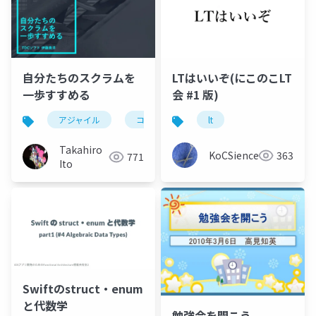
自分たちのスクラムを
LTはいいぞ(にこのこLT
一歩すすめる
会 #1 版)
アジャイル
コミュニティ
lt
スクラム
Takahiro
KoCSience
363
771
Ito
Swiftのstruct・enum
と代数学
勉強会を開こう