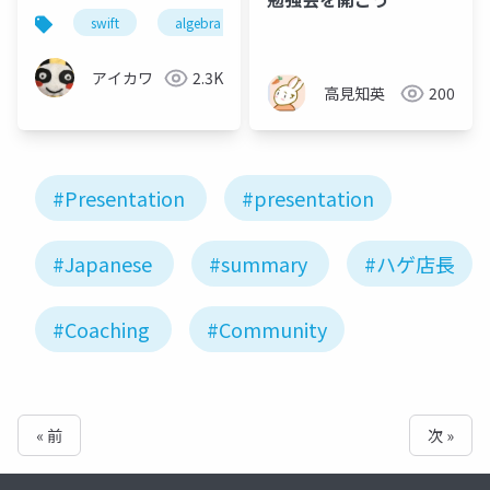
swift
algebra
アイカワ
2.3K
高見知英
200
#Presentation
#presentation
#Japanese
#summary
#ハゲ店長
#Coaching
#Community
« 前
次 »