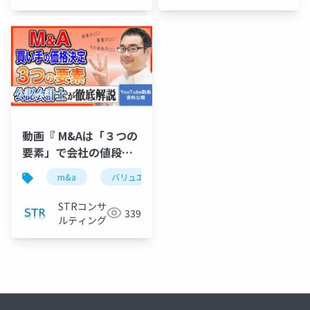
動画『 M&Aは「３つの
要素」で会社の値段が
決まる！公認会計士が
m&a
バリュエーション
企業価値評価
m
徹底解説 』で投影した
資料
STRコンサ
339
ルティング