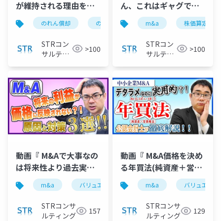
が維持される理由を
ん、これはギャグです
M&Aの公認会計士がわ
か？国のM&A株価計算
のれん償却
のれん代
のれん負け
m&a
株価算定
m&a
かりやすく解説！」で
ツールを公認会計士が
投影したスライド
解説」で投影したスラ
STRコン
STRコン
>100
>100
イド
サルティ
サルティ
ング
ング
動画『 M&Aで大事なの
動画『 M&A価格を決め
は将来性より過去実
る年買法(純資産＋営業
績？価格に影響する重
権)のウソと実用性を公
m&a
バリュエーション
m&a
m&a価格
バリュエーシ
str
要要素を公認会計士が
認会計士が徹底解説 』
解説 』で投影した資料
で投影した資料
STRコンサ
STRコンサ
157
129
ルティング
ルティング