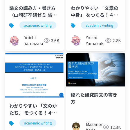
論文の読み方・書き方
わかりやすい 「文章の
（山崎研卒研ゼミ 論文
中身」 をつくる！４つ
紹介入門）
の原則・10のルール
academic writing
technical writing
academic writing
卒論
t
（山崎研卒研ゼミ）
Yoichi
Yoichi
3.6K
2.2K
Yamazaki
Yamazaki
優れた研究論文の書き
方
わかりやすい 「文のか
たち」 をつくる！４つ
の原則・10のルール
academic writing
technical writing
卒論
Masanori
（山崎研卒研ゼミ）
12.3K
Kado