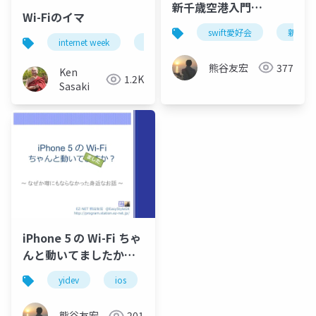
新千歳空港入門
Wi-Fiのイマ
#love_swift
swift愛好会
新千歳
internet week
wi-fi
ネットワーク
熊谷友宏
377
Ken
1.2K
Sasaki
iPhone 5 の Wi-Fi ちゃ
んと動いてましたか？
#yidev
yidev
ios
wi-fi
トラブルシューティング
熊谷友宏
201