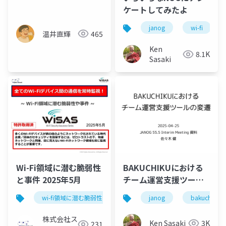
話
ケートしてみたよ
janog
wi-fi
温井直輝
465
Ken
8.1K
Sasaki
Wi-Fi領域に潜む脆弱性
BAKUCHIKUにおける
と事件 2025年5月
チーム運営支援ツール
の変遷
wi-fi領域に潜む脆弱性と事件
wi-fi
janog
セキュリティ
bakuchiku
株式会社ス
Ken Sasaki
3K
231