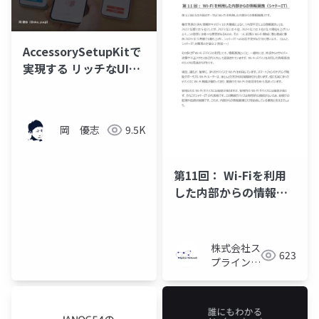
AccessorySetupKitで
実現する リッチなUIと
シームレスな接続
岡 優志
9.5K
第11回： Wi-Fiを利用
した内部からの情報漏
洩（シャドーIT）
株式会社ス
623
プライン・
ネットワー
ク