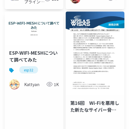
プライン・
ネットワー
ク
ESP-WIFI-MESHについ
て調べてみた
esp32
Kattyan
1K
第16回 Wi-Fiを悪用し
た新たなサイバー脅
威！【最近接攻撃】と
は？