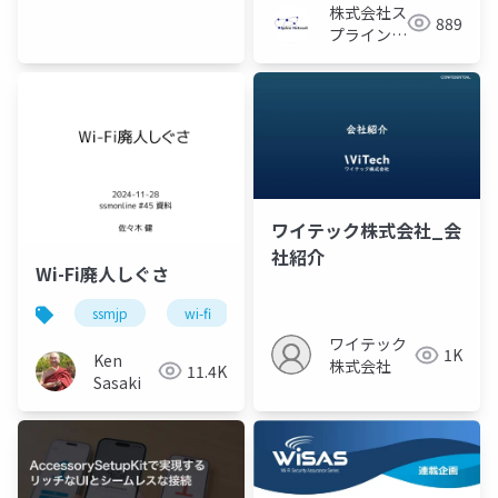
株式会社ス
889
プライン・
ネットワー
ク
ワイテック株式会社_会
社紹介
Wi-Fi廃人しぐさ
ssmjp
wi-fi
conbu
bakuchiku
s
ワイテック
1K
Ken
株式会社
11.4K
Sasaki