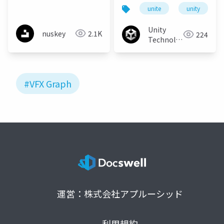
ック作り
トが超進化する！
unite
unity
Visual Effect Graph の
基礎と応用
Unity
nuskey
2.1K
224
Technologies
Japan
#VFX Graph
運営：株式会社アプルーシッド
利用規約