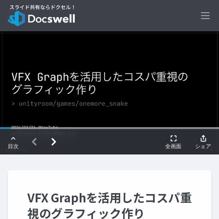
Ope
VFX Graphを活用したコスパ重
視のグラフィック作り