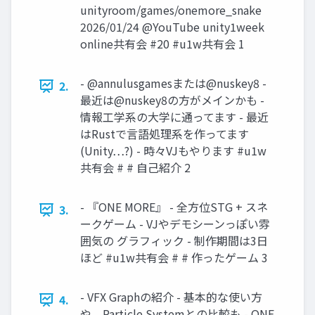
unityroom/games/onemore_snake
2026/01/24 @YouTube unity1week
online共有会 #20 #u1w共有会 1
- @annulusgamesまたは@nuskey8 -
2.
最近は@nuskey8の方がメインかも -
情報工学系の大学に通ってます - 最近
はRustで言語処理系を作ってます
(Unity…?) - 時々VJもやります #u1w
共有会 # # 自己紹介 2
- 『ONE MORE』 - 全方位STG + スネ
3.
ークゲーム - VJやデモシーンっぽい雰
囲気の グラフィック - 制作期間は3日
ほど #u1w共有会 # # 作ったゲーム 3
- VFX Graphの紹介 - 基本的な使い方
4.
や、Particle Systemとの比較も - ONE