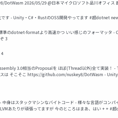
8/DotWasm 2026/05/29 @日本マイクロソフト品川オフィス 超dot
 - 大学生です - Unity・C#・RustのOSS開発やってます #超dotnet ne
準のdotnet-formatより高速かつ いい感じのフォーマッタ 
いぞ 3
 4
bAssembly 3.0相当のProposalを ほぼ(Thread以外)全
こそこ https://github.com/nuskey8/DotWasm
語 - 中身はスタックマシンなバイトコード - 様々な言語がコンパイル
eAOT-LLVMあたりが頑張ってますが 今のところはまあ、はい + + #超dotn