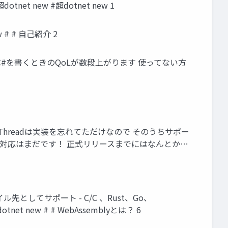
net new #超dotnet new 1
w # # 自己紹介 2
- C#を書くときのQoLが数段上がります 使ってない方
て実装！ - Threadは実装を忘れてただけなので そのうちサポー
 - Unity対応はまだです！ 正式リリースまでにはなんとか…
先としてサポート - C/C 、Rust、Go、
et new # # WebAssemblyとは？ 6