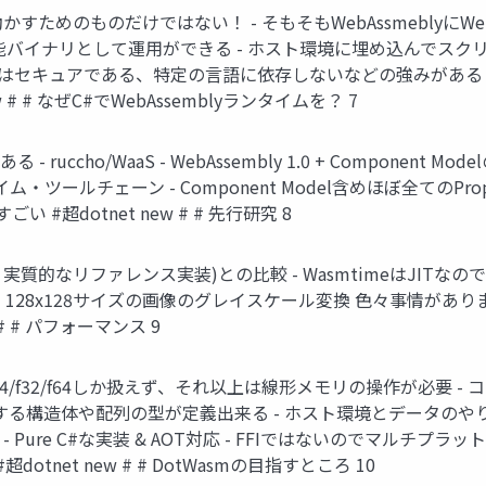
を動かすためのものだけではない！ - そもそもWebAssmebl
可能バイナリとして運用ができる - ホスト環境に埋め込んでスク
mにはセキュアである、特定の言語に依存しないなどの強みがある - 実際にF
 # # なぜC#でWebAssemblyランタイムを？ 7
uccho/WaaS - WebAssembly 1.0 + Component
ンタイム・ツールチェーン - Component Model含めほぼ全てのPropo
#超dotnet new # # 先行研究 8
イム、 実質的なリファレンス実装)との比較 - WasmtimeはJIT
28x128サイズの画像のグレイスケール変換 色々事情がありま
# # パフォーマンス 9
32/i64/f32/f64しか扱えず、それ以上は線形メモリの操作が
保する構造体や配列の型が定義出来る - ホスト環境とデータのやりとり
Pure C#な実装 & AOT対応 - FFIではないのでマルチプ
dotnet new # # DotWasmの目指すところ 10