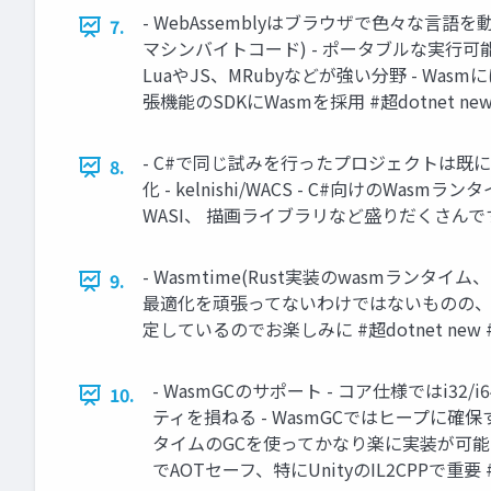
- WebAssemblyはブラウザで色々な言語
7.
マシンバイトコード) - ポータブルな実行
LuaやJS、MRubyなどが強い分野 - Was
張機能のSDKにWasmを採用 #超dotnet new
- C#で同じ試みを行ったプロジェクトは既にある - r
8.
化 - kelnishi/WACS - C#向けのWasmラ
WASI、 描画ライブラリなど盛りだくさんですごい 
- Wasmtime(Rust実装のwasmランタ
9.
最適化を頑張ってないわけではないものの、 1
定しているのでお楽しみに #超dotnet new 
- WasmGCのサポート - コア仕様ではi
10.
ティを損ねる - WasmGCではヒープに確
タイムのGCを使ってかなり楽に実装が可能 - 
でAOTセーフ、特にUnityのIL2CPPで重要 #超