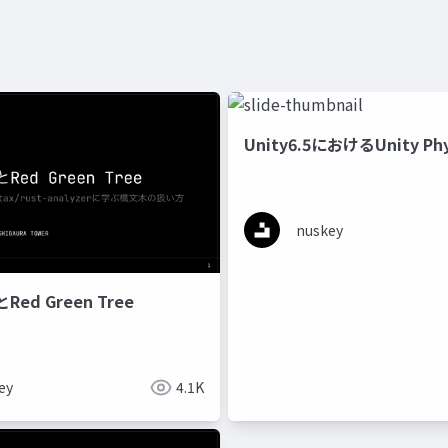
Unity6.5におけるUnity Phy
nuskey
ed Green Tree
ey
4.1K