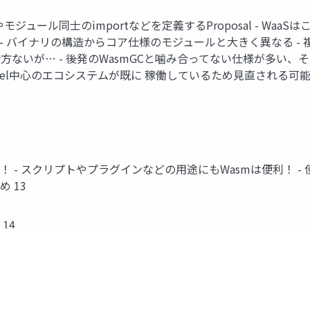
モジュール同士のimportなどを定義するProposal - Waa
 バイナリの構造からコア仕様のモジュールと大きく異なる - 複数
仕方ないが… - 後発のWasmGCと噛み合ってない仕様が多い、
del中心のエコシステムが既に 稼働しているため見直される可能性は低い… 
りました！ - スクリプトやプラグインなどの用途にもWasmは便利
め 13
 14