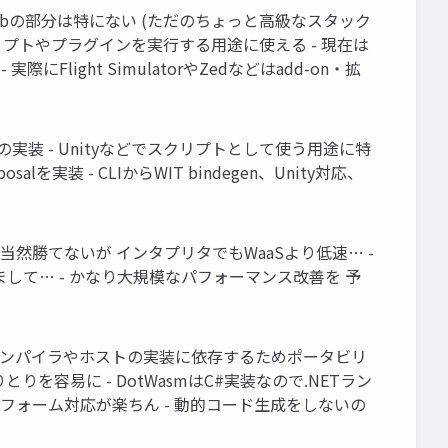
yにWebの部分は特にない (ただのちょっと高級なスタック
リプトやプラグインを実行する用途に使える - 現在は
light SimulatorやZedなどはadd-on・拡
 Modelの実装 - Unityなどでスクリプトとして使う用途に特
salを実装 - CLIからWIT bindegen、Unity対応、
なので当然勝てないが インタプリタでもWaaSより低速… -
して… - かなり大規模なパフォーマンス改善を 予
必要 - コンパイラやホストの実装に依存するためポータビリ
を容易に - DotWasmはC#実装なので.NETラン
ラットフォーム対応が楽ちん - 動的コード生成をしないの