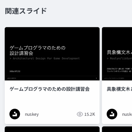
関連スライド
ゲームプログラマのための設計講習会
具象構文木とR
nuskey
15.2K
nusk