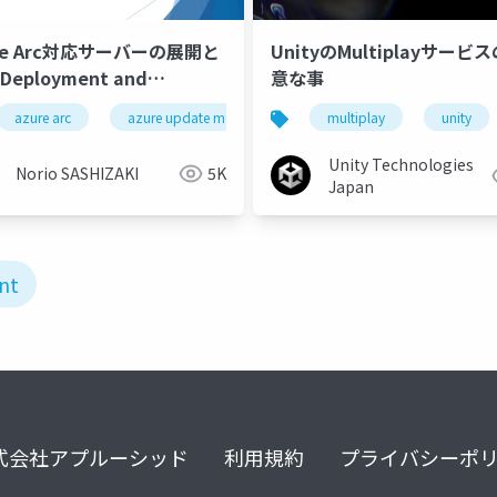
re Arc対応サーバーの展開と
UnityのMultiplayサービ
Deployment and
意な事
gement of Azure Arc
ws server 2025
azure arc
azure update manager
arc enabled infrastructures
defender for cloud
multiplay
server management
unity
led Servers
Unity Technologies
Norio SASHIZAKI
5K
Japan
nt
式会社アプルーシッド
利用規約
プライバシーポ