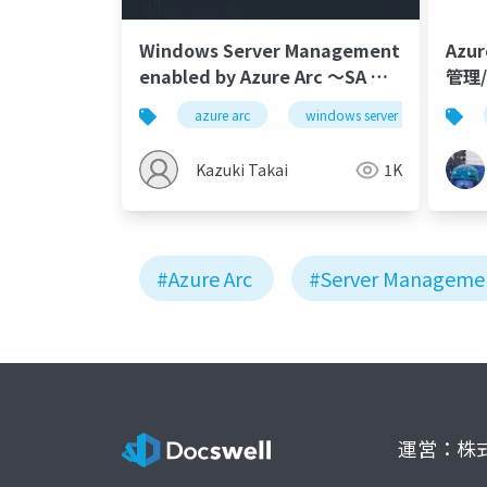
Windows Server Management
Azu
enabled by Azure Arc ～SA や
管理/
PAYG と組み合わせてできること
Mana
azure arc
windows server
windo
～
Enab
Kazuki Takai
1K
#Azure Arc
#Server Manageme
運営：株