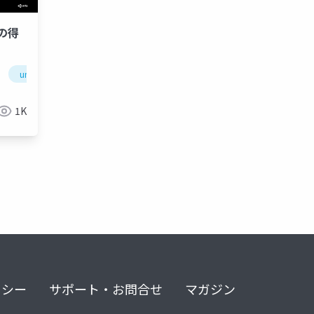
スの得
group policy
unity3d
active directory
cedec
cedec2019
azure monitor
1K
リシー
サポート・お問合せ
マガジン