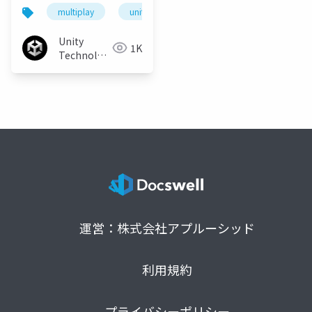
multiplay
unity
unity3d
cedec
c
Unity
1K
Technologies
Japan
運営：株式会社アプルーシッド
利用規約
プライバシーポリシー