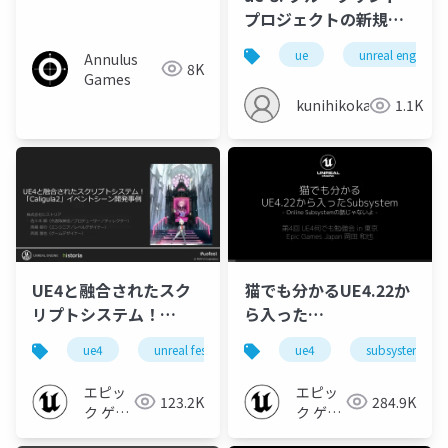
プロジェクトの新規作
成
ue
unreal engine
Annulus
8K
Games
kunihikokaneko
1.1K
UE4と融合されたスク
猫でも分かるUE4.22か
リプトシステム！
ら入った
「Caligula2」イベント
Subsystem【第4回
ue4
unreal fest
unreal fest extreme 2021 winter
ue4
subsystem
シーン開発事例
UE4何でも勉強会 in 東
【UNREAL FEST
京 2020】
エピッ
エピッ
123.2K
284.9K
EXTREME 2021
ク ゲー
ク ゲー
WINTER】
ムズ ジ
ムズ ジ