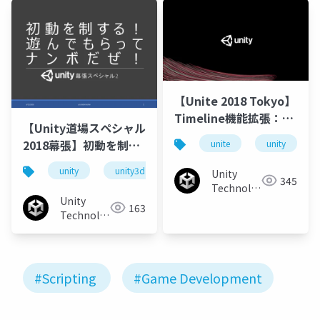
ャパン
ャパン
【Unite 2018 Tokyo】
Timeline機能拡張：カ
【Unity道場スペシャル
ットシーンにとどまら
2018幕張】初動を制す
unite
unity
ない新たな使い方
る！遊んでもらってナ
unity
unity3d
unity道場
unitydojo
Unity
ンボだぜ！
345
Technologies
Unity
Japan
163
Technologies
Japan
#Scripting
#Game Development