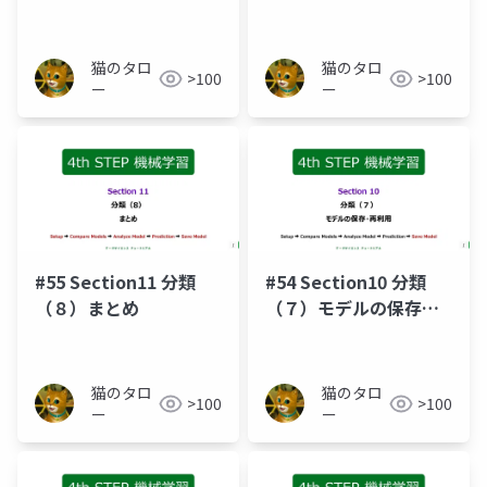
PyCaretのインストー
ル／インポート
猫のタロ
猫のタロ
>100
>100
ー
ー
#55 Section11 分類
#54 Section10 分類
（８）まとめ
（７）モデルの保存・
再利用
猫のタロ
猫のタロ
>100
>100
ー
ー