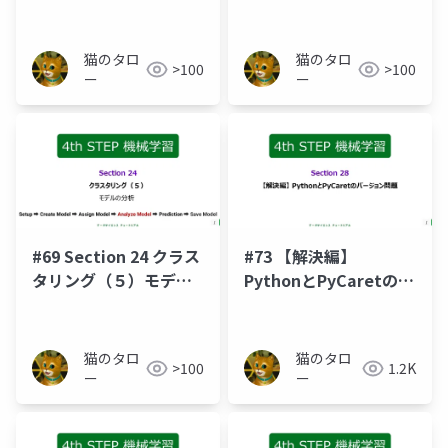
の保存・再利用
猫のタロ
猫のタロ
>100
>100
ー
ー
#69 Section 24 クラス
#73 【解決編】
タリング（５）モデル
PythonとPyCaretのバ
の分析
ージョン問題
猫のタロ
猫のタロ
>100
1.2K
ー
ー