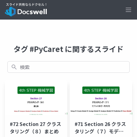
Ope
タグ #PyCaret に関するスライド
検索
#72 Section 27 クラス
#71 Section 26 クラス
タリング（８）まとめ
タリング（７）モデル