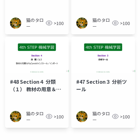
比較
猫のタロ
猫のタロ
>100
>100
ー
ー
#48 Section４ 分類
#47 Section３ 分析ツ
（１） 教材の用意＆
ール
PyCaretのインストー
ル／インポート
猫のタロ
猫のタロ
>100
>100
ー
ー