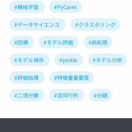
#機械学習
#PyCaret
#データサイエンス
#クラスタリング
#回帰
#モデル評価
#前処理
#モデル保存
#pickle
#モデル分析
#評価指標
#特徴量重要度
#二項分類
#混同行列
#分類