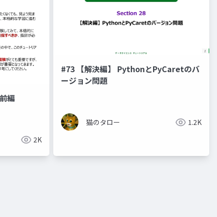
#73 【解決編】 PythonとPyCaretのバ
ージョン問題
前編
猫のタロー
1.2K
2K