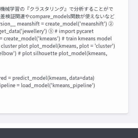
覚えれば、機械学習の『クラスタリング』で分析することがで
関連やcompare_models関数が使えないなど
sion__ meanshift = create_model('meanshift') ②
get_data('jewellery') ③ # import pycaret
ns = create_model('kmeans') # train kmeans model
uster plot plot_model(kmeans, plot = 'cluster')
# plot silhouette plot_model(kmeans,
= predict_model(kmeans, data=data)
ipeline = load_model('kmeans_pipeline')