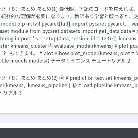
7 クラスタリング（８）まとめ まとめ(1) 最低限、下記のコードを
統計的な理解が必要になります。教師あり学習と較べると、交差検証
 pip install pycaret[full] import pycaret pycaret.__ver
aset module from pycaret.datasets import get_data data = 
ustering import * s = setup(data, session_id = 123) ④ kmea
er kmeans_cluster ⑧ evaluate_model(kmeans) # plot pca cl
 plot elbow plot_model(kmeans, plot = 'elbow') 
the available models models() データサイエンス チュートリアル 2
）まとめ まとめ(2) ⑩ # predict on test set kmeans_pred 
l(kmeans, 'kmeans_pipeline') ⑫ # load pipeline kmeans_p
ートリアル 3