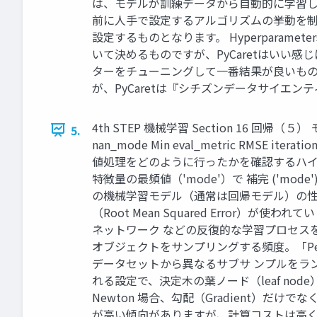
は、モデルが訓練データから自動的に学習し、調
前に人手で設定するアルゴリズムの挙動を制
設定するものとなります。 Hyperparam
いて決めるものですが、PyCaretはいい感
ターをチューニングして一番結果が良いものを
が、PyCaretは『シチズンデータサイエン
4th STEP 機械学習 Section 16 回帰（５）
5.
nan_mode Min eval_metric RMSE itera
値処理をどのように行ったかを確認するハイ
特徴量の最頻値（'mode'）で 補完 ('mo
の機械学習モデル（通常は回帰モデル）の性
（Root Mean Squared Error）が使
ネットワーク などの反復的な学習プロセス
オブジェクトをサンプリングする頻度。「Pe
データセットから異なるサブサ ンプルをラン
れる設定で、決定木の葉ノード（leaf no
Newton 場合、勾配（Gradient）だ
が高い傾向がありますが、計算コストは高くな