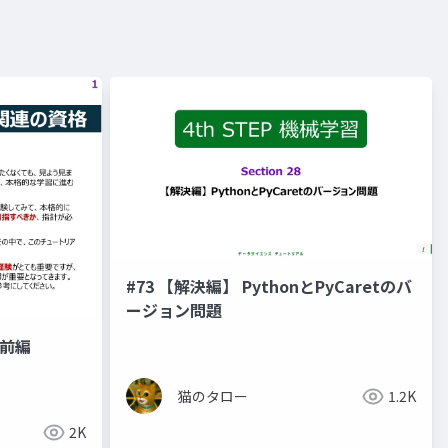
#73 【解決編】 PythonとPyCaretのバ
ージョン問題
前編
猫のタロー
1.2K
2K