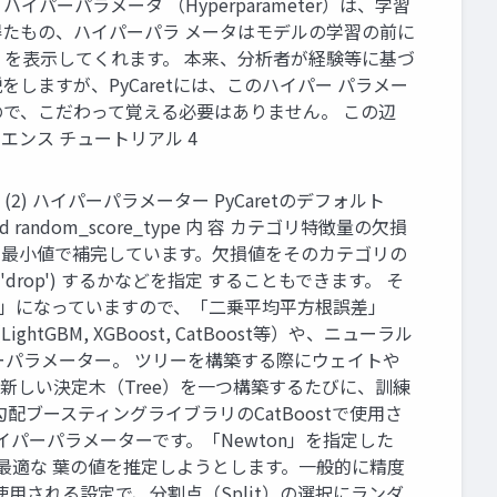
パラメータ （Hyperparameter）は、学習
たもの、ハイパーパラ メータはモデルの学習の前に
したか を表示してくれます。 本来、分析者が経験等に基づ
しますが、PyCaretには、このハイパー パラメー
すので、こだわって覚える必要はありません。 この辺
エンス チュートリアル 4
ters (2) ハイパーパラメーター PyCaretのデフォルト
on_method random_score_type 内 容 カテゴリ特徴量の欠損
の最小値で補完しています。欠損値をそのカテゴリの
'drop') するかなどを指定 することもできます。 そ
E」になっていますので、「二乗平均平方根誤差」
tGBM, XGBoost, CatBoost等）や、ニューラル
ーパラメーター。 ツリーを構築する際にウェイトや
が新しい決定木（Tree）を一つ構築するたびに、訓練
ブースティングライブラリのCatBoostで使用さ
イパーパラメーターです。「Newton」を指定した
正確に最適な 葉の値を推定しようとします。一般的に精度
使用される設定で、分割点（Split）の選択にランダ