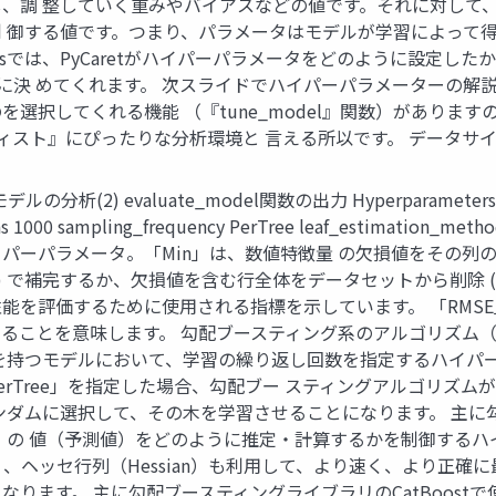
 整していく重みやバイアスなどの値です。それに対して、ハイパー
 御する値です。つまり、パラメータはモデルが学習によって得
etersでは、PyCaretがハイパーパラメータをどのように設定
じに決 めてくれます。 次スライドでハイパーパラメーターの解説を
選択してくれる機能 （『tune_model』関数）がありま
ティスト』にぴったりな分析環境と 言える所以です。 データサイ
 モデルの分析(2) evaluate_model関数の出力 Hyperparame
tions 1000 sampling_frequency PerTree leaf_estimati
パーパラメータ。「Min」は、数値特徴量 の欠損値をその列
de') で補完するか、欠損値を含む行全体をデータセットから削除 (
能を評価するために使用される指標を示しています。 「RMS
われてい ることを意味します。 勾配ブースティング系のアルゴリズム（Ligh
を持つモデルにおいて、学習の繰り返し回数を指定するハイパ
rTree」を指定した場合、勾配ブー スティングアルゴリズム
ダムに選択して、その木を学習させることになります。 主に勾配
de）の 値（予測値）をどのように推定・計算するかを制御するハ
けでなく、ヘッセ行列（Hessian）も利用して、より速く、より
ります。 主に勾配ブースティングライブラリのCatBoostで