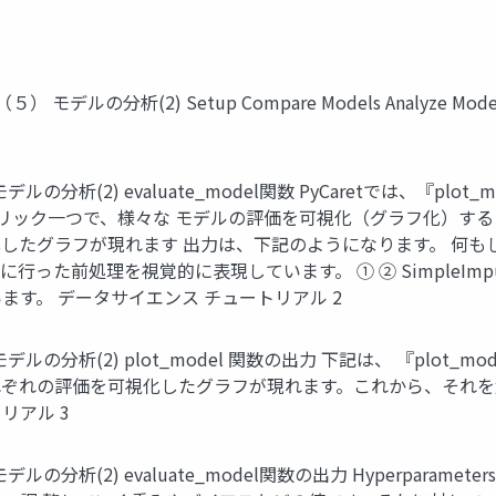
帰（５） モデルの分析(2) Setup Compare Models Analyze
５） モデルの分析(2) evaluate_model関数 PyCaretでは、『
、クリック一つで、様々な モデルの評価を可視化（グラフ化）することがで
グラフが現れます 出力は、下記のようになります。 何もしない状
行った前処理を視覚的に表現しています。 ① ② SimpleImpute
す。 データサイエンス チュートリアル 2
（５） モデルの分析(2) plot_model 関数の出力 下記は、 『p
価を可視化したグラフが現れます。これから、それを解説していきます。 
トリアル 3
モデルの分析(2) evaluate_model関数の出力 Hyperparameters