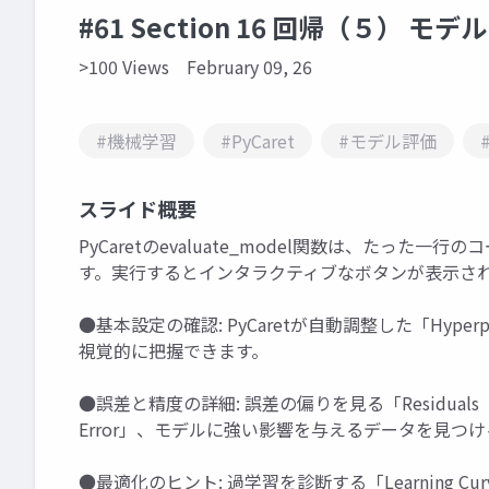
#61 Section 16 回帰（５） モデ
>100 Views
February 09, 26
#機械学習
#PyCaret
#モデル評価
スライド概要
PyCaretのevaluate_model関数は、たっ
す。実行するとインタラクティブなボタンが表示さ
●基本設定の確認: PyCaretが自動調整した「Hyperpa
視覚的に把握できます。
●誤差と精度の詳細: 誤差の偏りを見る「Residual
Error」、モデルに強い影響を与えるデータを見つける「
●最適化のヒント: 過学習を診断する「Learning Cur