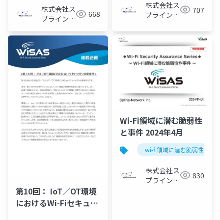
株式会社ス
株式会社ス
707
668
プライン・
プライン・
ネットワー
ネットワー
ク
ク
Wi-Fi領域に潜む脆弱性
と事件 2024年4月
wi-fi領域に潜む脆弱性と事
株式会社ス
830
プライン・
ネットワー
第10回： IoT／OT環境
ク
におけるWi-Fiセキュリ
ティの重要性