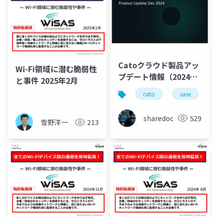
Catoクラウド製品アッ
Wi-Fi領域に潜む脆弱性
プデート情報（2024年
と事件 2025年2月
12月版）
cato
sase
sharedoc
529
雪野洋一
213