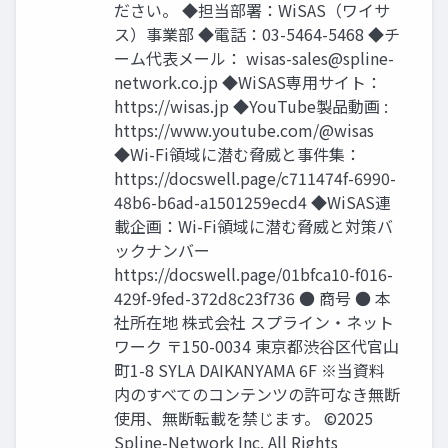
ださい。 ◆担当部署：WiSAS（ワイサ
ス）事業部 ◆電話：03-5464-5468 ◆チ
ーム代表メール：
wisas-sales@spline-
network.co.jp
◆WiSAS専用サイト：
https://wisas.jp ◆YouTube製品動画 :
https://www.youtube.com/@wisas
◆Wi-Fi領域に潜む脅威と事件集：
https://docswell.page/c711474f-6990-
48b6-b6ad-a1501259ecd4 ◆WiSAS連
載企画：Wi-Fi領域に潜む脅威と対策バ
ックナンバー
https://docswell.page/01bfca10-f016-
429f-9fed-372d8c23f736 ● 商号 ● 本
社所在地 株式会社 スプライン・ネット
ワーク 〒150-0034 東京都渋谷区代官山
町1-8 SYLA DAIKANYAMA 6F ※当資料
内のすべてのコンテンツの許可なき無断
使用、無断転載を禁じます。 ©2025
Spline-Network Inc. All Rights