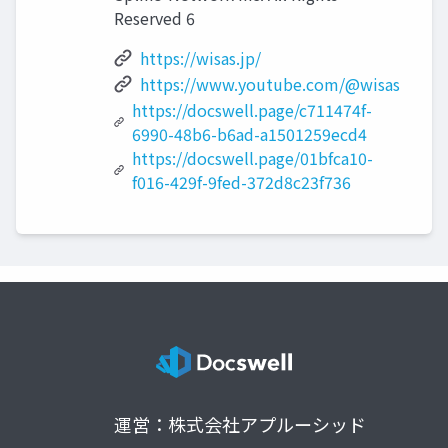
Reserved 6
https://wisas.jp/
https://www.youtube.com/@wisas
https://docswell.page/c711474f-
6990-48b6-b6ad-a1501259ecd4
https://docswell.page/01bfca10-
f016-429f-9fed-372d8c23f736
運営：株式会社アプルーシッド