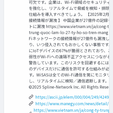
可欠です。企業は、Wi-Fi領域のセキュリティ 
を強化し、リアルタイムで脅威を検知・排除
仕組みを導入すべきでしょう。 【2025年2月 Wi
接続情報が漏洩 】 中国企業が27億件の記録を
トに漏洩 https://www.vietnam.vn/ja/cong-ty-
trung-quoc-lam-lo-27-ty-ho-so-tren-mang 
Fiネットワークの接続情報が27億件も漏洩し
り、いつ侵入されてもおかしくない事態です。
にIoTデバイスの67%が脆弱とされており、こ
弱性がWi-Fiへの遠隔不正アクセスにつながる
警告しています。このリスクを回避するには
のデバイスだけに通信を許可する仕組みが必要
す。WiSASは全てのWi-Fi通信を常にモニタリ
し、リアルタイムに検知／通信遮断します。
©2025 Spline-Network Inc. All Rights Reserv
https://ascii.jp/elem/000/004/249/42490
https://www.manegy.com/news/detail/1
https://www.vietnam.vn/ja/cong-ty-trung-