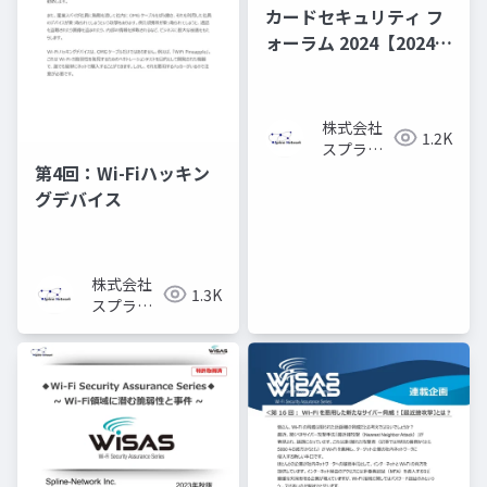
カードセキュリティ フ
ォーラム 2024【2024年
のセキュリティ・トレ
ンドは「目に見えない
Wi-Fi領域」】
株式会社
1.2K
スプライ
ン・ネッ
第4回：Wi-Fiハッキン
トワーク
グデバイス
株式会社
1.3K
スプライ
ン・ネッ
トワーク