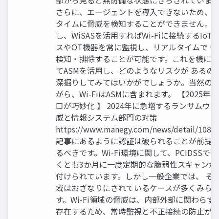
さらに、エージェントを導入できないため、
タイムに脅威を検知することができません。 
し、WiSASを活用すればWi-Fiに接続するIoT
スやOT機器を常に監視し、リアルタイムで 脅
検知・排除することが可能です。これを機に
てASMを活用し、どのようなリスクが あるの
深掘りしてみてはいかがでしょうか。当然の
がら、Wi-FiはASMに含まれます。 【2025年2
口が巧妙化 】 2024年に急増するランサムウ
威と情報システム部門の対策
https://www.manegy.com/news/detail/1088
記事にあるように認証は破られることが前提
るべきです。Wi-Fi環境に関して、PCIDSSでは
くとも3か月に一度定期的な脆弱性スキャンが
付けられています。しかし一般企業では、 そ
域はおざなりにされているケースが多くみら
す。Wi-Fi領域の脅威は、内部外部に関わらず 
存在するため、常時監視と不正接続の防止が