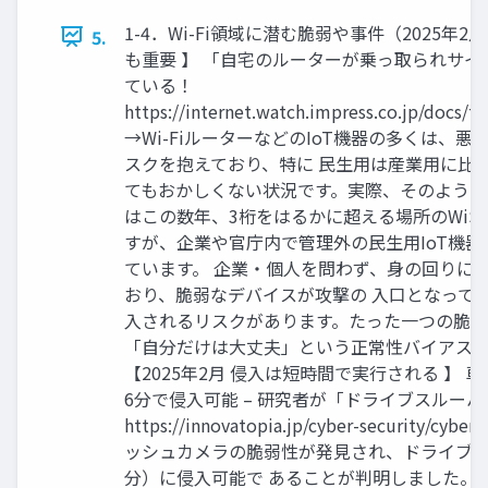
1-4．Wi-Fi領域に潜む脆弱や事件（2025年2月
5.
も重要 】 「自宅のルーターが乗っ取られサ
ている！
https://internet.watch.impress.co.jp/docs/t
→Wi-FiルーターなどのIoT機器の多くは、
スクを抱えており、特に 民生用は産業用に比
てもおかしくない状況です。実際、そのような 
はこの数年、3桁をはるかに超える場所のWiS
すが、企業や官庁内で管理外の民生用IoT機器
ています。 企業・個人を問わず、身の回りには
おり、脆弱なデバイスが攻撃の 入口となって
入されるリスクがあります。たった一つの脆弱
「自分だけは大丈夫」という正常性バイアス
【2025年2月 侵入は短時間で実行される 】
6分で侵入可能 – 研究者が「ドライブスルー
https://innovatopia.jp/cyber-security/cyb
ッシュカメラの脆弱性が発見され、ドライブス
分）に侵入可能で あることが判明しました。