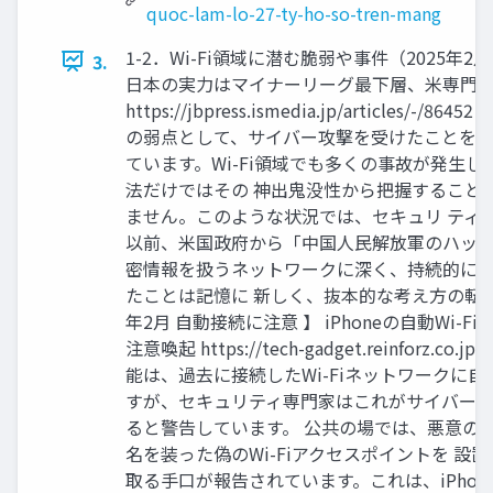
quoc-lam-lo-27-ty-ho-so-tren-mang
1-2．Wi-Fi領域に潜む脆弱や事件（2025年2月
3.
日本の実力はマイナーリーグ最下層、米専門
https://jbpress.ismedia.jp/articles
の弱点として、サイバー攻撃を受けたことを積
ています。Wi-Fi領域でも多くの事故が発生し
法だけではその 神出鬼没性から把握すること
ません。このような状況では、セキュリ ティ
以前、米国政府から「中国人民解放軍のハッカ
密情報を扱うネットワークに深く、持続的に
たことは記憶に 新しく、抜本的な考え方の転換
年2月 自動接続に注意 】 iPhoneの自動Wi
注意喚起 https://tech-gadget.reinforz.c
能は、過去に接続したWi-Fiネットワークに
すが、セキュリティ専門家はこれがサイバー
ると警告しています。 公共の場では、悪意の
名を装った偽のWi-Fiアクセスポイントを 
取る手口が報告されています。これは、iPhoneに