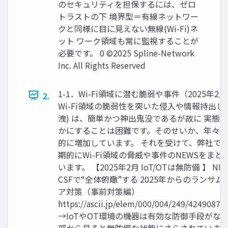
のセキュリティを担保するには、ゼロ
トラストの下 境界型＝有線ネットワー
クと同様に目に見えない無線(Wi-Fi)ネ
ット ワーク領域も常に監視することが
必要です。 0 ©2025 Spline-Network
Inc. All Rights Reserved
1-1．Wi-Fi領域に潜む脆弱や事件（2025年2月
2.
Wi-Fi領域の脆弱性を突いた侵入や情報持出し
洩) は、簡単かつ神出鬼没であるが故に 実態
かにすることは困難です。そのせいか、年々
的に増加しています。 それを受けて、弊社で
期的にWi-Fi領域の脅威や事件のNEWSをまと
います。 【2025年2月 IoT/OTは無防備 】 NIS
CSFで“全体俯瞰”する 2025年からのランサム
ア対策（事前対策編）
https://ascii.jp/elem/000/004/249/4249087/
→IoTやOT環境の機器は有効な防御手段がな
部から見ると無防備な状態にさらされていま