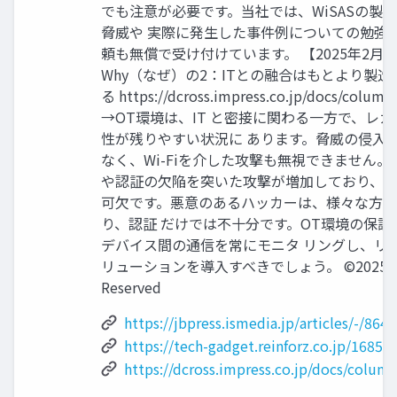
でも注意が必要です。当社では、WiSASの製品
脅威や 実際に発生した事件例についての勉強
頼も無償で受け付けています。 【2025年2月
Why（なぜ）の2：ITとの融合はもとより製
る https://dcross.impress.co.jp/docs/colu
→OT環境は、IT と密接に関わる一方で、レ
性が残りやすい状況に あります。脅威の侵入
なく、Wi-Fiを介した攻撃も無視できません
や認証の欠陥を突いた攻撃が増加しており、Wi
可欠です。悪意のあるハッカーは、様々な方
り、認証 だけでは不十分です。OT環境の保護を
デバイス間の通信を常にモニタ リングし、リ
リューションを導入すべきでしょう。 ©2025 Spline-N
Reserved
https://jbpress.ismedia.jp/articles/-/864
https://tech-gadget.reinforz.co.jp/16852
https://dcross.impress.co.jp/docs/colu