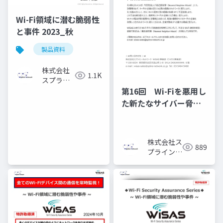
Wi-Fi領域に潜む脆弱性
と事件 2023_秋
製品資料
株式会社
1.1K
スプライ
ン・ネッ
第16回 Wi-Fiを悪用し
トワーク
た新たなサイバー脅
威！【最近接攻撃】と
は？
株式会社ス
889
プライン・
ネットワー
ク