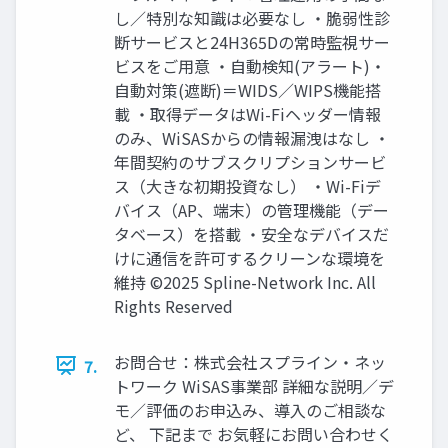
し／特別な知識は必要なし ・脆弱性診
断サービスと24H365Dの常時監視サー
ビスをご用意 ・自動検知(アラート)・
自動対策(遮断)＝WIDS／WIPS機能搭
載 ・取得データはWi-Fiヘッダー情報
のみ、WiSASからの情報漏洩はなし ・
年間契約のサブスクリプションサービ
ス（大きな初期投資なし） ・Wi-Fiデ
バイス（AP、端末）の管理機能（デー
タベース）を搭載 ・安全なデバイスだ
けに通信を許可するクリーンな環境を
維持 ©2025 Spline-Network Inc. All
Rights Reserved
お問合せ：株式会社スプライン・ネッ
7.
トワーク WiSAS事業部 詳細な説明／デ
モ／評価のお申込み、導入のご相談な
ど、 下記まで お気軽にお問い合わせく