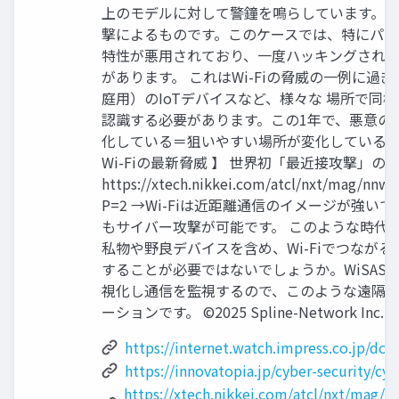
上のモデルに対して警鐘を鳴らしています。 こ
撃によるものです。このケースでは、特にパス
特性が悪用されており、一度ハッキングされ
があります。 これはWi-Fiの脅威の一例に
庭用）のIoTデバイスなど、様々な 場所で同
認識する必要があります。この1年で、悪意の
化している＝狙いやすい場所が変化している潮流
Wi-Fiの最新脅威 】 世界初「最近接攻撃」の
https://xtech.nikkei.com/atcl/nxt/mag/nnw
P=2 →Wi-Fiは近距離通信のイメージが強
もサイバー攻撃が可能です。 このような時代
私物や野良デバイスを含め、Wi-Fiでつなが
することが必要ではないでしょうか。WiSASは、
視化し通信を監視するので、このような遠隔
ーションです。 ©2025 Spline-Network Inc. All 
https://internet.watch.impress.co.jp/doc
https://innovatopia.jp/cyber-security/cy
https://xtech.nikkei.com/atcl/nxt/mag/