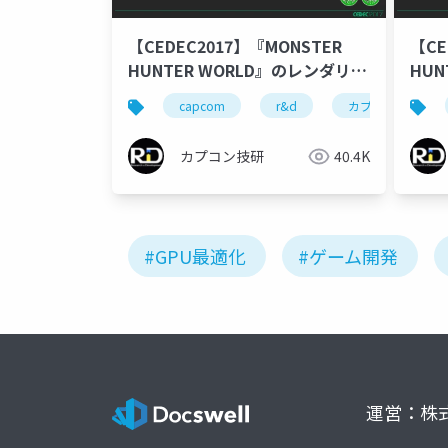
【CEDEC2017】『MONSTER
【CE
HUNTER WORLD』のレンダリン
HUN
グ技術とGPU最適化の紹介(後半)
グ技
capcom
r&d
カプコン
カプコン技研
40.4K
#GPU最適化
#ゲーム開発
運営：株