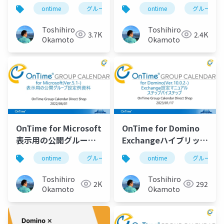
マニュアル
ニュアル
ontime
グループカレンダー
ontime
組織カレンダー
グループカ
Toshihiro
Toshihiro
3.7K
2.4K
Okamoto
Okamoto
OnTime for Microsoft
OnTime for Domino
表示用の公開グループ
Exchangeハイブリッド
設定例資料
設定マニュアル
ontime
グループカレンダー
ontime
組織カレンダー
グループカ
Toshihiro
Toshihiro
2K
292
Okamoto
Okamoto