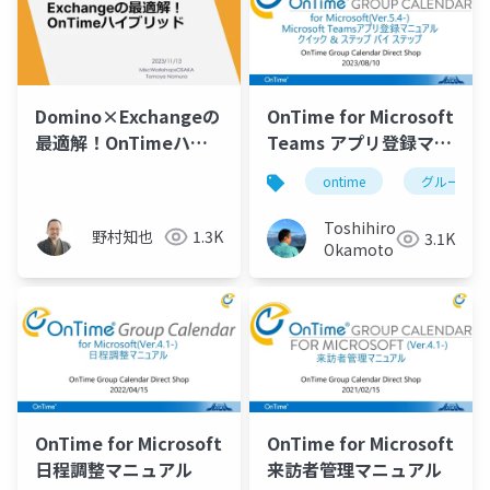
Domino×Exchangeの
OnTime for Microsoft
最適解！OnTimeハイ
Teams アプリ登録マニ
ブリッド
ュアル
ontime
グループカ
Toshihiro
野村知也
1.3K
3.1K
Okamoto
OnTime for Microsoft
OnTime for Microsoft
日程調整マニュアル
来訪者管理マニュアル