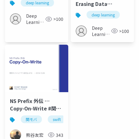
Erasing Data
deep learning
Augmentationとデー
deep learning
Deep
タの前処理
>100
Learning
module@tensorflow
Deep
JP
>100
Learning
JP
NS Prefix 外伝 …
Copy-On-Write #関モ
バ
関モバ
swift
熊谷友宏
343