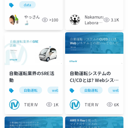
なデータ基盤
に対する集中度向上手
data
法の研究
やっさん
Nakamura
>100
3.1K
🍶
Laboratory
(Meiji
University)
自動運転業界のSRE活
自動運転システムの
動
CI/CDとは? Webシステ
ムとの違いってなんだ
自動運転
web
data
自動運転
sre
web
TIER IV
1K
TIER IV
6K