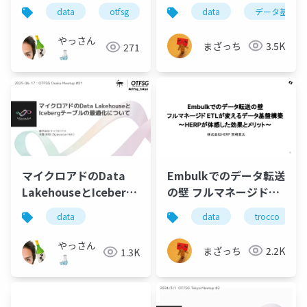
ブルレイアウトの劣化
に」SQLを書いてもら
data
otfsg
data
データ基盤
じゃないか説
うためにやったこ
と 〜データ活用の文
やっさん
まざっち
3.5K
271
化と仕組みをアジャイ
🍶
ルに拡大する〜
マイクロアドのData
Embulkでのデータ転送
LakehouseとIceberg
の壁 フルマネージド
テーブルの最適化につ
ETLが変えるデータ基
data
data
trocco
いて
盤構築 〜HERPが体感
した効果とメリット〜
やっさん
まざっち
2.2K
1.3K
（trocco ウェビナー登
🍶
壇資料）