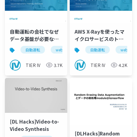
自動運転の会社でなぜ
AWS X-Rayを使ったマ
データ基盤が必要なの
イクロサービスのトレ
か？そこで今やってい
ーサビリティ向上
自動運転
web
data
自動運転
autoware
web
ること
TIER IV
3.7K
TIER IV
4.2K
[DL Hacks]Video-to-
Video Synthesis
[DLHacks]Random