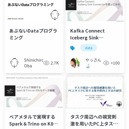
あぶないDataプログラ
Kafka Connect
ミング
Iceberg Sink
Connectorを使ってみ
data
る
Shinichiro
やっさん
2.7K
>100
Oba
🍶
ベアメタルで実現する
タスク周辺への視覚刺
Spark＆Trino on K8s
激を用いたPC上タスク