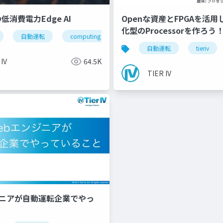
上の低消費電力Edge AI
Openな資産とFPGAを活
化型のProcessorを作ろう
自動運転
computing
hailo
edgeai
auto
自動運転
tieriv
 IV
64.5K
TIER IV
ジニアが自動運転企業でやっ