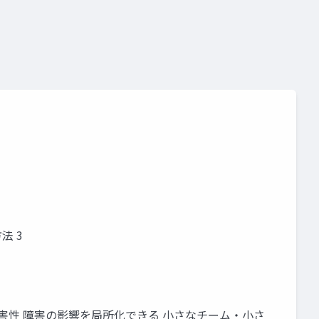
法 3
耐障害性 障害の影響を局所化できる 小さなチーム・小さ