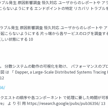
ブル発生 原因影響調査 恒久対応 ユーザからのレポートや 
こらないようにする エンドポイントの特定 リカバリ トラブル
ラブル発生 原因影響調査 恒久対応 ユーザからのレポートや 
が起こらないようにする 片っ端から各サービスのログを調査する
しい状態にする 10
。 分散システムの動作の可視化を助け、 パフォーマンスのプ
r, a Large-Scale Distributed Systems Tracing In
 12
56/
トの順序や各コンポーネント で処理に要した時間が可視化される。 図 
ture」 よ り 引 用 https://research.google/pubs/pub36356/ 13