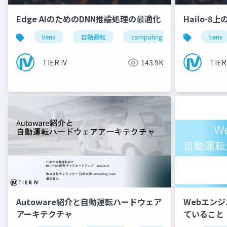
Edge AIのためのDNN推論処理の最適化
Hailo-8
tieriv
自動運転
computing
tierivmeetup
tieriv
TIER IV
143.9K
TIER
Autoware紹介と自動運転ハードウェア
Webエン
アーキテクチャ
ていること