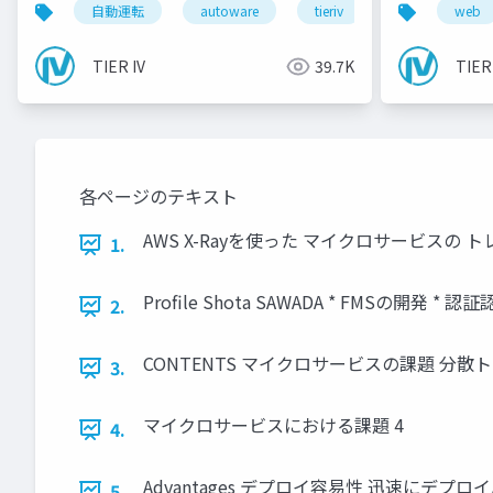
自動運転
autoware
tieriv
fpga
web
rt
TIER IV
39.7K
TIER
各ページのテキスト
AWS X-Rayを使った マイクロサービスの トレーサビ
1.
Profile Shota SAWADA * FMSの開発 * 認証
2.
CONTENTS マイクロサービスの課題 分散ト
3.
マイクロサービスにおける課題 4
4.
Advantages デプロイ容易性 迅速に
5.