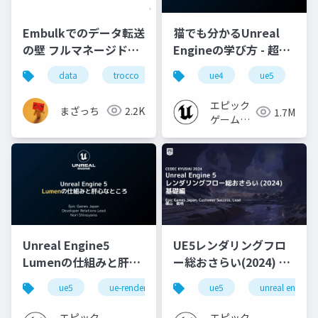
Embulkでのデータ転送
猫でも分かるUnreal
の壁 フルマネージド
Engineの学び方 - 超初
ETLが変えるデータ基
心者向け編 - 2023 v1.0
data
trocco
データ基盤
ue4
herp
ue5
u
盤構築 〜HERPが体感
した効果とメリット〜
エピック
まざっち
2.2K
1.7M
（trocco ウェビナー登
ゲームズ
壇資料）
ジャパン
Unreal Engine5
UE5レンダリングフロ
Lumenの仕組みと肝心
ー総おさらい(2024) 基
なところ
礎編！
ue5
ue-rendering
ue-lumen
ue5
unreal engine
[CEDEC+KYUSHU
2024]
エピック
エピック