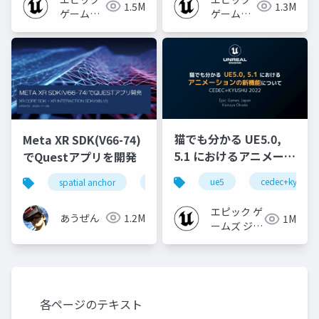
1.5M
1.3M
ゲームズ
ゲームズ
ジャパン
ジャパン
猫でも分かる UE5.0,
Meta XR SDK(V66-74)
5.1 におけるアニメーシ
でQuestアプリを開発
ョンの新機能について
ue5
cedec+kyushu
spatial anchor
unity
quest pro
shapereco
【CEDEC+KYUSHU
2022】
エピック ゲ
あうぜん
1.2M
1M
ームズ ジャ
パン
各ページのテキスト