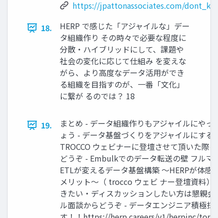
https://jpattonassociates.com/dont_k
HERP で感じた「アジャイルな」デー
18.
タ組織作り その時々で必要な程度に
分散・ハイブリッドにして、課題や
社会の変化に応じて仕組み を変えな
がら、より高度なデータ活用ができ
る組織を目指すのが、一番「文化」
に繋が るのでは？ 18
まとめ - データ組織作りもアジャイルにやっ
19.
ょう - データ基盤づくりをアジャイルにする
TROCCO ウェビナーに登壇させて頂いた際の
どうぞ - Embulkでのデータ転送の壁 フル
ETLが変えるデータ基盤構築 〜HERPが体感
メリット〜（ trocco ウェビ ナー登壇資料） 
きたい・ディスカッションしたい方は懇親会
ル面談からどうぞ - データエンジニア積極採
す！！https://herp.careers/v1/herpinc/top