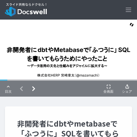
Ope
非開発者にdbtやmetabaseで
「ふつうに」SQLを書いてもら