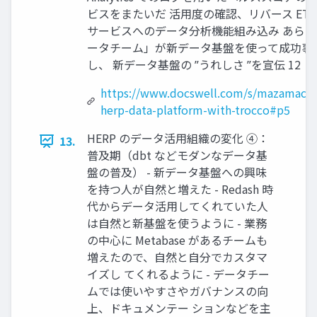
ビスをまたいだ 活用度の確認、リバース ET
サービスへのデータ分析機能組み込み あら
ータチーム」が新データ基盤を使って成功事
し、 新データ基盤の ˮうれしさ ˮを宣伝 12
https://www.docswell.com/s/mazamach
herp-data-platform-with-trocco#p5
HERP のデータ活用組織の変化 ④：
13.
普及期（dbt などモダンなデータ基
盤の普及） - 新データ基盤への興味
を持つ人が自然と増えた - Redash 時
代からデータ活用してくれていた人
は自然と新基盤を使うように - 業務
の中心に Metabase があるチームも
増えたので、自然と自分でカスタマ
イズし てくれるように - データチー
ムでは使いやすさやガバナンスの向
上、ドキュメンテー ションなどを主