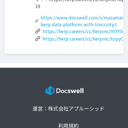
19
https://www.docswell.com/s/mazamach
herp-data-platform-with-trocco#p1
https://herp.careers/v1/herpinc/9tYFb
https://herp.careers/v1/herpinc/topyC6
運営：株式会社アプルーシッド
利用規約