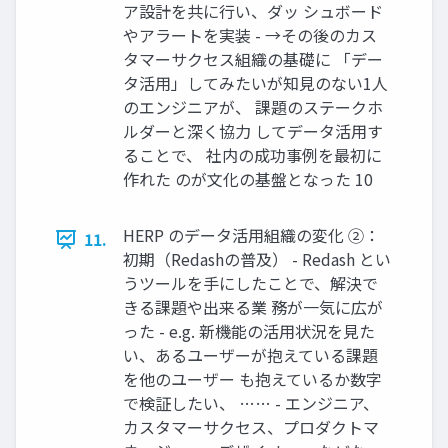
ア設計を共に行い、ダッ シュボード
やアラートを実装 - →その後のカス
タマーサクセス組織の基礎に 「デー
タ活用」してみたいが知見のない1人
のエンジニアが、 課題のステークホ
ルダーと深く協力 してデータ活用す
ることで、 社内の成功事例を最初に
作れた のが文化の基盤となった 10
HERP のデータ活用組織の変化 ②：
11.
初期（Redashの普及） - Redash とい
うツールを手にしたことで、解決で
きる課題や出来る業 務が一気に広が
った - e.g. 新機能の活用状況を見た
い、あるユーザーが抱えている課題
を他のユーザー も抱えているか数字
で検証したい、 …… - エンジニア、
カスタマーサクセス、プロダクトマ