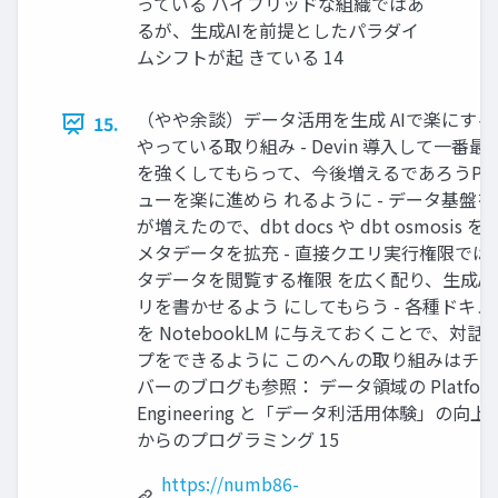
っている ハイブリッドな組織ではあ
るが、生成AIを前提としたパラダイ
ムシフトが起 きている 14
（やや余談）データ活用を生成 AIで楽にす
15.
やっている取り組み - Devin 導入して一番最初
を強くしてもらって、今後増えるであろうPR
ューを楽に進めら れるように - データ基盤
が増えたので、dbt docs や dbt osmosis 
メタデータを拡充 - 直接クエリ実行権限では
タデータを閲覧する権限 を広く配り、生成AI
リを書かせるよう にしてもらう - 各種ドキ
を NotebookLM に与えておくことで、対話
プをできるように このへんの取り組みはチ
バーのブログも参照： データ領域の Platfor
Engineering と「データ利活用体験」の向上 -
からのプログラミング 15
https://numb86-