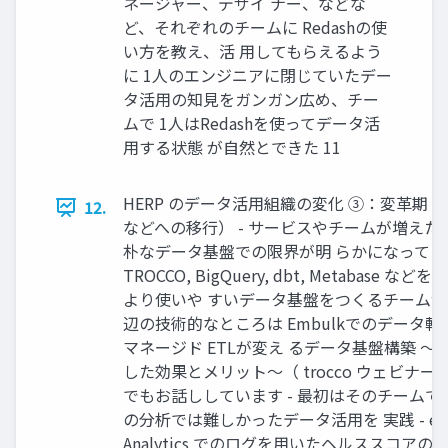
ネージャー、デザイ ナー、などな
ど、それぞれのチームに Redashの使
い方を教え、活 用してもらえるよう
に 1人のエンジニアに閉じていたデー
タ活用の知見をガンガン広め、チー
ムで 1人はRedashを使ってデータ活
用する状態 が自然とできた 11
HERP のデータ活用組織の変化 ③：変革期（Bi
12.
などへの移行） - サービスやチームが増えた
朴なデータ基盤での限界が明 らかになってきた
TROCCO, BigQuery, dbt, Metabase な
より使いや すいデータ基盤をつくるチームが発
辺の技術的なところは Embulkでのデータ転
マネージド ETLが変え るデータ基盤構築 〜H
した効果とメリット〜（ trocco ウェビナー
でもお話ししています - 最初はそのチームで
の分析では難しかったデータ活用を 実践 - e.g. 
Analytics でのログを用いたヘルススコアの