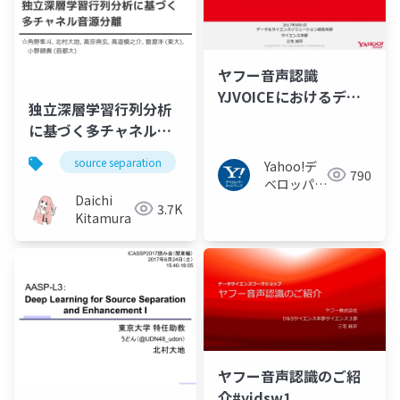
ヤフー音声認識
YJVOICEにおけるディ
独立深層学習行列分析
ープラーニングの実用
に基づく多チャネル音
化
源分離（Multichannel
source separation
music
bss
ica
Yahoo!デ
audio source
790
ベロッパー
separation based on
Daichi
ネットワー
3.7K
independent deeply
Kitamura
ク
learned matrix
analysis）
ヤフー音声認識のご紹
介#yjdsw1