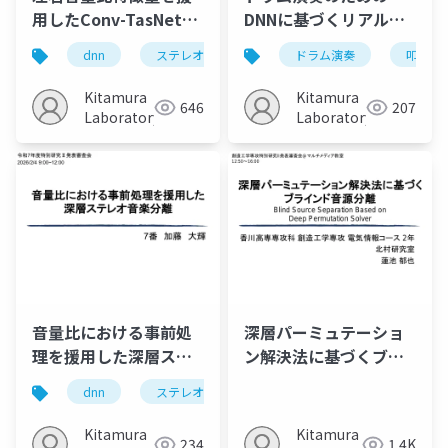
用したConv-TasNetに
DNNに基づくリアルタ
よるステレオ音楽分離
イム叩打音量可視化シ
dnn
ステレオ音楽信号
ドラム演奏
film
ild
叩打音
ステム
Kitamura
Kitamura
646
207
Laboratory
Laboratory
音量比における事前処
深層パーミュテーショ
理を援用した深層ステ
ン解決法に基づくブラ
レオ音楽分離
インド音源分離
dnn
ステレオ音楽信号
film
ild
Kitamura
Kitamura
234
1.4K