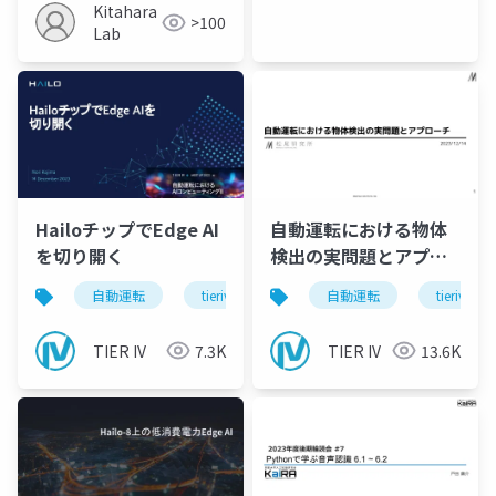
Kitahara
>100
Lab
HailoチップでEdge AI
自動運転における物体
を切り開く
検出の実問題とアプロ
ーチ
自動運転
tieriv
hailo
自動運転
autoware
tieriv
TIER IV
7.3K
TIER IV
13.6K