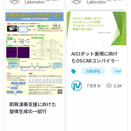
Laboratory
Laboratory
AIロボット実現に向け
たOSCARコンパイラ協
調アクセラレータマル
自動運転
tieriv
チコア開発の取り組み
TIER IV
3.3K
即興演奏支援に向けた
旋律生成の一試行