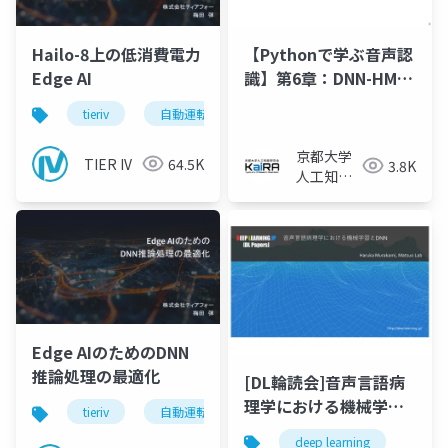
Hailo-8上の低消費電力
【Pythonで学ぶ音声認
Edge AI
識】第6章：DNN-HMM
による音声認識（6.1-
tieriv
自動運転
computing
hailo
6.2節）
京都大学
TIER IV
64.5K
3.8K
人工知能
研究会
KaiRA
Edge AIのためのDNN
推論処理の最適化
[DL輪読会]音声言語病
理学における機械学習
tieriv
自動運転
computing
tierivmeetup
とDNN
deep learning