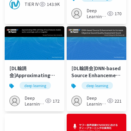
TIER IV
143.9K
Deep
170
Learning
JP
[DL輪読
[DL輪読会]DNN-based
会]Approximating
Source Enhancement
CNNs with Bag-of-
to Increase
deep learning
deep learning
local-Features
Objective Sound
models works
Quality Assessment
Deep
Deep
172
221
surprisingly well on
Score
Learning
Learning
ImageNet
JP
JP