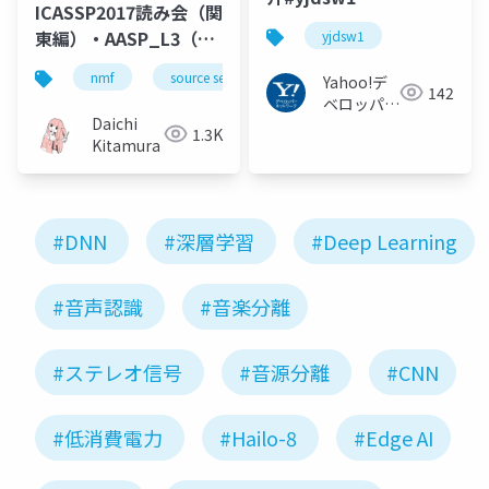
ICASSP2017読み会（関
東編）・AASP_L3（北
yjdsw1
村担当分）
nmf
source separation
music
bss
Yahoo!デ
142
ベロッパー
Daichi
ネットワー
1.3K
Kitamura
ク
#DNN
#深層学習
#Deep Learning
#音声認識
#音楽分離
#ステレオ信号
#音源分離
#CNN
#低消費電力
#Hailo-8
#Edge AI