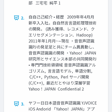
部 三宅宅 純平 1
⾃自⼰己紹介 • 経歴 2009年年4⽉月
2.
新卒⼊入社。⾃自然⾔言語処理理技術
の開発。 (読み獲得、レコメンド、ク
エリセグメンテーション、Hadoop)
2011年年1⽉月~∼現在 ・⾳音声認識
識PJの発⾜足と共にチーム異異動し、
⾳音声認識識の開発 ・Yahoo! JAPAN
研究所とサイエンス本部の共同開発PJ
• 専⾨門技術領領域 ⾳音声認識識アル
ゴリズム, ⾔言語モデル, 単語分割,
C/C++, Python, Perl サーバ開発
(C/C++), 最近だとやはり深層学習
Yahoo！JAPAN Confidential 2
ヤフー⽇日本語⾳音声認識識 YJVOICE
3.
iOS Andorid 「Yahoo! JAPAN」アプ