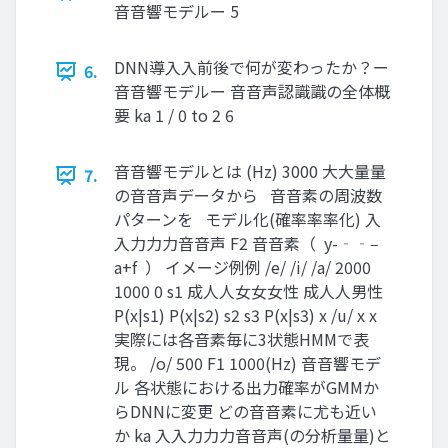
⾳音響モデルー 5
DNN導⼊入前後で何が変わったか？ー
6.
⾳音響モデルー ⾳音声認識識の全体概
要 ka 1 / 0 to 2 6
⾳音響モデルとは (Hz) 3000 ⼤大量量
7.
の⾳音声データから ⾳音素の周波数
パターンを モデル化(確率率率化) ⼊
入⼒力力⾳音声 F2 ⾳音素（ y-‐‑‒
a+f ） イメージ例例 /e/ /i/ /a/ 2000
1000 0 s1 成⼈人⼥女女性 成⼈人男性
P(x|s1) P(x|s2) s2 s3 P(x|s3) x /u/ x x
実際には各音素毎に3状態HMMで表
現。 /o/ 500 F1 1000(Hz) ⾳音響モデ
ル 各状態における出力確率がGMMか
らDNNに変更 どの⾳音素に尤も近い
か ka ⼊入⼒力力⾳音声(の分析量量)と