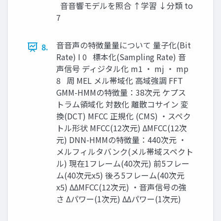
⾳音響モデルを照合 ↑学習 ↓分類 to
7
⾳音声の特徴量量について 量子化(Bit
8.
Rate) I 0 標本化(Sampling Rate) 音
声信号 ディジタル化 m1 ・ mj ・ mp
8 周 MEL メル帯域化 高域強調 FFT
GMM-HMMの特徴量：38次元 ケプス
トラム領域化 対数化 離散コサイン 変
換(DCT) MFCC 正規化 (CMS) ・スペク
トル形状 MFCC(12次元) ΔMFCC(12次
元) DNN-HMMの特徴量：440次元 ・
メルフィルタバンク(メル帯域スペクト
ル) 現在1フレーム(40次元) 前5フレー
ム(40次元x5) 後ろ5フレーム(40次元
x5) ΔΔMFCC(12次元) ・音声信号の強
さ Δパワー(1次元) ΔΔパワー(1次元)