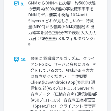
GMMからDNNへ 出力層：約5000状態
9.
の音素 約5000状態の事後確率率率を
DNNモデル構築 中間層 1024unit,
5layers x どれが尤もらしいか… 特徴
量(MFCC)から音素(HMM状態数)の 出
力確率を混合正規分布で表現 ⼊入⼒力
力層：特徴量量(メルフィルタバンク)
9
最後に 認識識アルゴリズム、クライ
10.
アントSDK、サーバと多岐に渡る 開
発をしているので、興味がある⽅方
はお声がけください！ 全体概要
Client(iOS/Android) App(表⽰示) 通
信制御部(ASRプロトコル) Server ⾳
音声データ (圧縮⾳音声) 通信制御部
(ASRプロトコル) ⾳音声圧縮処理理
（Speex,Flac） クライアント ⾳音声