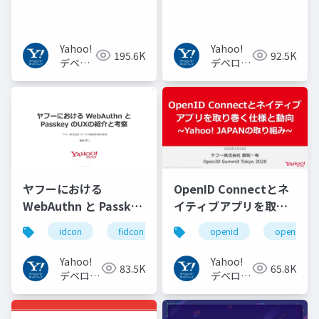
からBERT, GPT-3まで
Yahoo!
Yahoo!
195.6K
92.5K
デベロ
デベロッ
ッパー
パーネッ
ネット
トワーク
ワーク
ヤフーにおける
OpenID Connectとネ
WebAuthn と Passkey
イティブアプリを取り
の UX の紹介と考察
巻く仕様と動向 Yahoo!
idcon
fidcon
openid
openid_to
#idcon #fidcon
JAPANの取り組み
#openid
Yahoo!
Yahoo!
83.5K
65.8K
#openid_tokyo
デベロッ
デベロッ
パーネッ
パーネッ
トワーク
トワーク