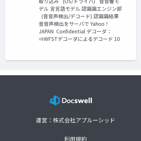
取り込み (OS/ドライバ) ⾳音響モ
デル ⾔言語モデル 認識識エンジン部
(⾳音声検出/デコード) 認識識結果
⾳音声検出をサーバで Yahoo！
JAPAN Confidential デコーダ：
⇒WFSTデコーダによるデコード 10
運営：株式会社アプルーシッド
利用規約