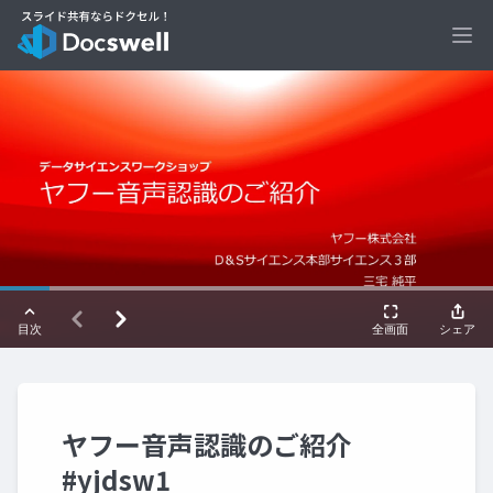
Ope
ヤフー音声認識のご紹介
#yjdsw1