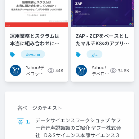
運用業務とスクラムは
ZAP - ZCPをベースとし
本当に組み合わせにく
たマルチK8sのアプリケ
いのか︖運用業務が大
ーション実行基盤
devsumi
yjtc
半を占めるプロダクト
#YJTC / YJTC21 B-3
開発での試行錯誤
Yahoo!デ
Yahoo!
44K
34.6K
ベロッパ
デベロッ
ーネット
パーネッ
ワーク
トワーク
各ページのテキスト
データサイエンスワークショップ ヤフ
1.
ー⾳音声認識識のご紹介 ヤフー株式会
社 D＆Sサイエンス本部サイエンス３