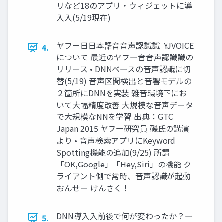
リなど18のアプリ・ウィジェットに導
⼊入(5/19現在)
ヤフー⽇日本語⾳音声認識識 YJVOICE
4.
について 最近のヤフー⾳音声認識識の
リリース • DNNベースの音声認識に切
替(5/19) 音声区間検出と音響モデルの
２箇所にDNNを実装 雑音環境下にお
いて大幅精度改善 大規模な音声データ
で大規模なNNを学習 出典：GTC
Japan 2015 ヤフー研究員 磯氏の講演
より • 音声検索アプリにKeyword
Spotting機能の追加(9/25) 所謂
「OK,Google」「Hey,Siri」の機能 ク
ライアント側で常時、音声認識が起動
おんせー けんさく！
DNN導⼊入前後で何が変わったか？ー
5.