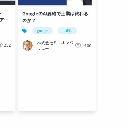
〜
GoogleのAI要約で士業は終わる
ェア
のか？
google
ai要約
株式会社ミリオンバ
252
>100
リュー