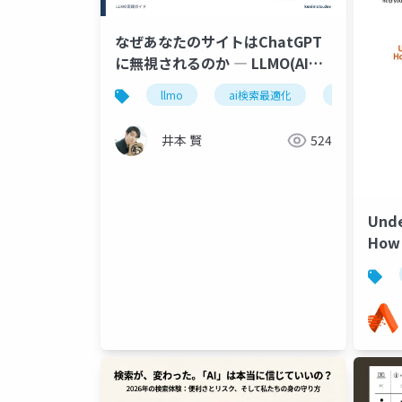
なぜあなたのサイトはChatGPT
に無視されるのか ― LLMO(AI検
索最適化)入門
llmo
ai検索最適化
chatgpt
井本 賢
524
Unde
How 
It