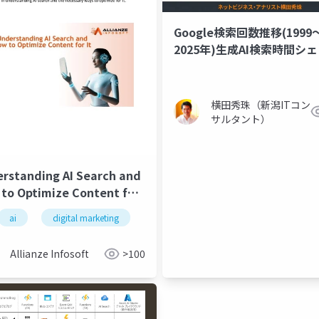
Google検索回数推移(1999
2025年)生成AI検索時間シ
3.3%
seo
生成ai
geo
横田秀珠（新潟ITコン
サルタント）
rstanding AI Search and
to Optimize Content for
ai
digital marketing
Allianze Infosoft
>100