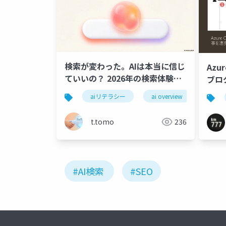
検索が変わった。AIは本当に信じ
Azu
ていいの？ 2026年の検索体験と
ブロ
リスク
超絶
aiリテラシー
ai overview
ハル
t.tomo
236
#AI検索
#SEO