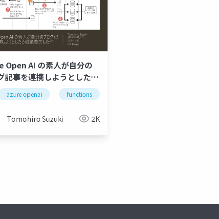
re Open AI の素人が自分の
グ記事を連携しようとしたら
苦労した件
シネーション
リスク管理
google検索
azure openai
functions
azure
Tomohiro Suzuki
2K