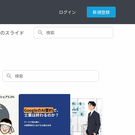
ログイン
新規登録
検索
てのスライド
検索