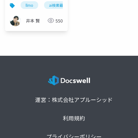
のか ― LLMO(AI検索最
llmo
ai検索最適化
chatgpt
seo
適化)入門
井本 賢
550
運営：株式会社アプルーシッド
利用規約
プライバシーポリシー