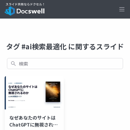
Ope
タグ #ai検索最適化 に関するスライド
検索
なぜあなたのサイトは
ChatGPTに無視される