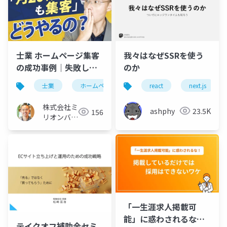
士業 ホームページ集客
我々はなぜSSRを使う
の成功事例｜失敗しな
のか
い制作・運用5つのポイ
士業
ホームページ
集客
react
成功事例
next.js
ント
株式会社ミ
ashphy
23.5K
156
リオンバリ
ュー
「一生涯求人掲載可
能」に惑わされるな！
テイクオフ補助金セミ