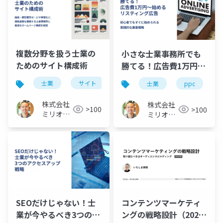
複数分野を扱う士業の
小さな士業事務所でも
ためのサイト構成術
勝てる！広告費1万円か
ら始めるリスティング
士業
サイト
複数
士業
ppc
広告：初心者講座
株式会社
株式会社
>100
>100
ミリオン
ミリオン
バリュー
バリュー
コンテンツマーケティ
SEOだけじゃない！士
ングの戦略設計（2025
業が今やるべき3つのア