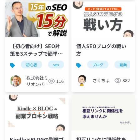
【初心者向け】SEO対
個人SEOブログの戦い
策を3ステップで簡単解
方
説。Webマーケ歴15年
初心者
seo
マーケティング
ブログ
副業
を凝縮
株式会社ミ
さくちょ
882
116
リオンバリ
ュー
Kindle✗BLOGの副業ブ
相互リンクに関係性を