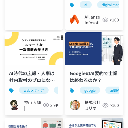
Optimize Content for
ai
digital marketin
It
Allianze
>100
Infosoft
AI時代の広報・人事は
GoogleのAI要約で士業
社内取材のプロになる
は終わるのか？
べき？スマートな“一次
webメディア
広報
人事
google
ai要約
情報”の作り方
神山 大輝
株式会社
3.9K
>100
|
ミリオン
D.Kamiyama
バリュー
@gula_sound