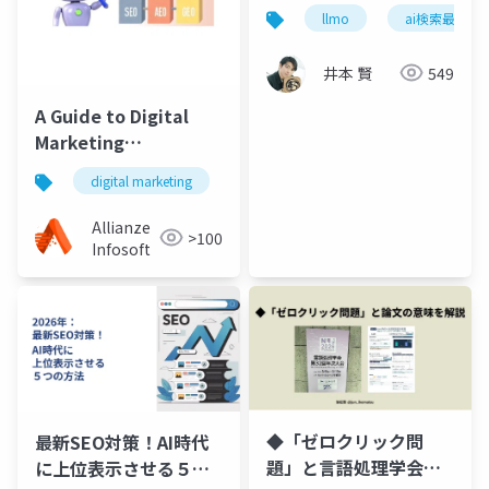
のか ― LLMO(AI検索最
llmo
ai検索最適化
適化)入門
井本 賢
549
A Guide to Digital
Marketing
Strategies- AEO, GEO
digital marketing
seo
aeo
geo
and SEO
Allianze
>100
Infosoft
◆「ゼロクリック問
最新SEO対策！AI時代
題」と言語処理学会総
に上位表示させる５つ