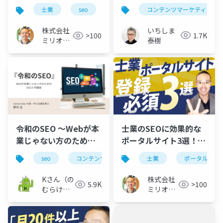
年版）
クセスアップ戦略
コンテンツマーケティング
士業
seo
アクセスアップ対策
いちしま
株式会社
1.7K
>100
泰樹
ミリオン
バリュー
令和のSEO 〜Webが本
士業のSEOに効果的な
業じゃない方のための
ポータルサイト3選！集
SEO入門講座〜
客のコツも解説
seo
コンテンツマーケティング
士業
webマーケティン
ポータルサイ
Kさん（の
株式会社
5.9K
>100
むらけ
ミリオン
い）
バリュー