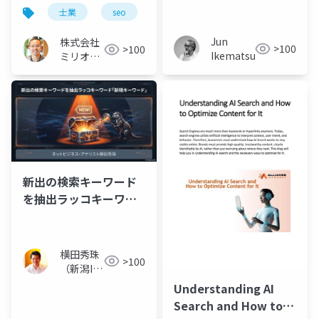
会（NLP2026）提出論
の方法
士業
seo
aio
文の意味を解説
Jun
株式会社
>100
>100
Ikematsu
ミリオン
バリュー
新出の検索キーワード
を抽出ラッコキーワー
ド｢新規キーワード｣
横田秀珠
>100
（新潟IT
コンサル
Understanding AI
タント）
Search and How to