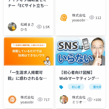
掲載しているだけでは
ナー「ECサイト立ち上
採用はできないワケ
げと運用のための成功
株式会社
戦略」スライド抜粋版
112
yoasobi／
松崎まさ
パートナー
1.5K
ひろ
様
「一生涯求人掲載可
【初心者向け図解】
能」に惑わされるな！
Webマーケティングっ
掲載しているだけでは
て、何からやればい
初心者
優先順位
採用はできないワケ
い？優先順位を解説
株式会社
株式会社
717
>100
yoasobi
ミリオン
バリュー