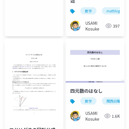
述
数学
mathlog
USAMI
397
Kosuke
四元数のはなし
数学
関西日曜数学
USAMI
1.6K
Kosuke