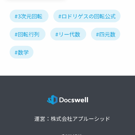
#3次元回転
#ロドリゲスの回転公式
#回転行列
#リー代数
#四元数
#数学
運営：株式会社アプルーシッド