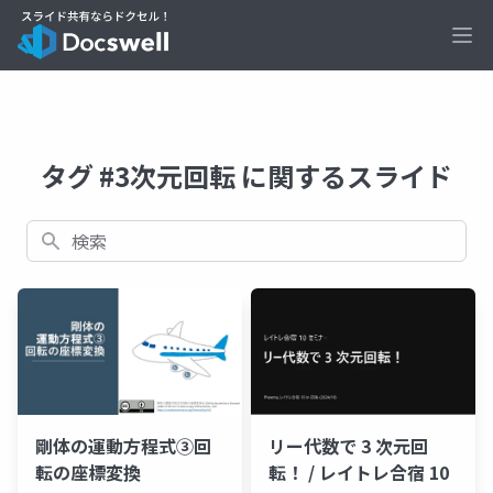
Ope
タグ #3次元回転 に関するスライド
検索
剛体の運動方程式③回
リー代数で 3 次元回
転の座標変換
転！ / レイトレ合宿 10