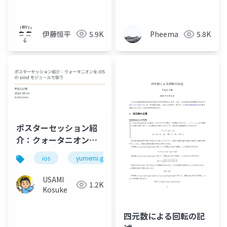
伊藤恒平
5.9K
Pheema
5.8K
ポスターセッション紹
介：クォータニオンを
iOSのsimdモジュール
ios
yumemi.grow
iosdc
で扱う
USAMI
1.2K
Kosuke
四元数による回転の記