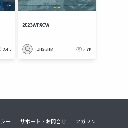
2023WPXCW
2.4K
JH5GHM
3.7K
リシー
サポート・お問合せ
マガジン