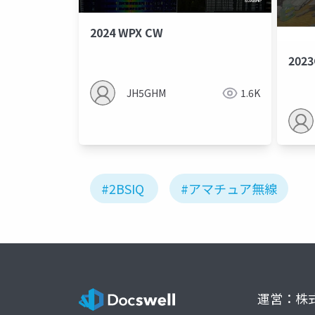
2024 WPX CW
202
JH5GHM
1.6K
#2BSIQ
#アマチュア無線
運営：株