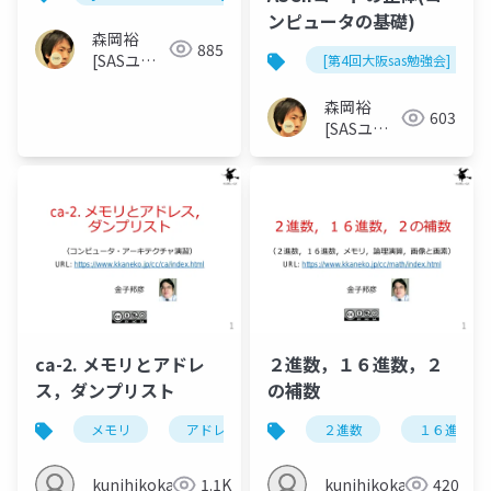
ンピュータの基礎)
森岡裕
885
[SASユー
[第4回大阪sas勉強会]
ザー総会世
話人]
森岡裕
603
[SASユー
ザー総会世
話人]
ca-2. メモリとアドレ
２進数，１６進数，２
ス，ダンプリスト
の補数
メモリ
アドレス
１６進数
２進数
ダンプリスト
１６進数
kunihikokaneko
1.1K
kunihikokaneko
420