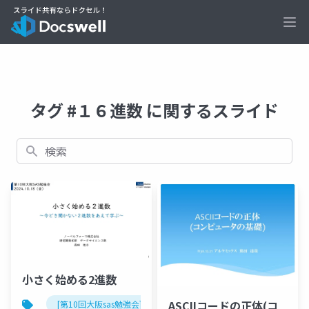
Ope
タグ #１６進数 に関するスライド
検索
小さく始める2進数
ASCIIコードの正体(コ
[第10回大阪sas勉強会]