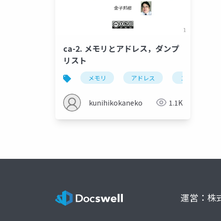
ca-2. メモリとアドレス，ダンプ
リスト
メモリ
アドレス
１６進数
kunihikokaneko
1.1K
運営：株