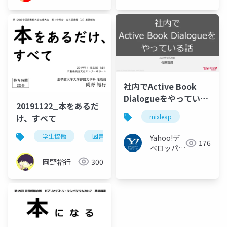
社内でActive Book
Dialogueをやっている
20191122_本をあるだ
話 #mixleap
け、すべて
mixleap
学生協働
図書館
Yahoo!デ
176
ベロッパー
ネットワー
岡野裕行
300
ク