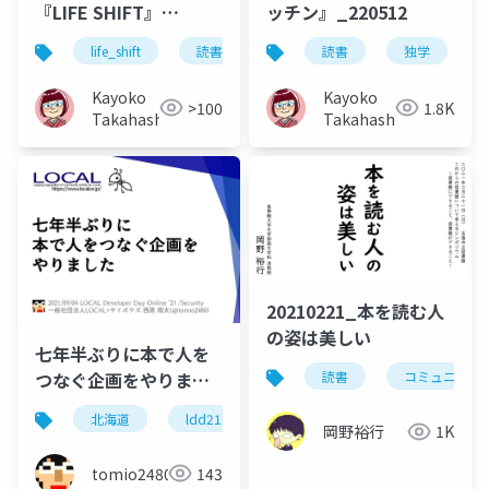
『LIFE SHIFT』
ッチン』_220512
20220513
life_shift
読書
独学
読書
リンダグラットン
独学
Kayoko
Kayoko
>100
1.8K
Takahashi
Takahashi
20210221_本を読む人
の姿は美しい
七年半ぶりに本で人を
つなぐ企画をやりまし
読書
コミュニティ
た
北海道
ldd21sec
local_do
コミュニティ
岡野裕行
1K
tomio2480
143