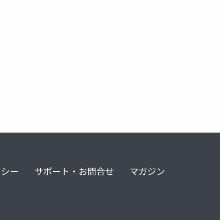
書評ブログ
ビジネス書
コミュニケーション術
自己啓発
リシー
サポート・お問合せ
マガジン