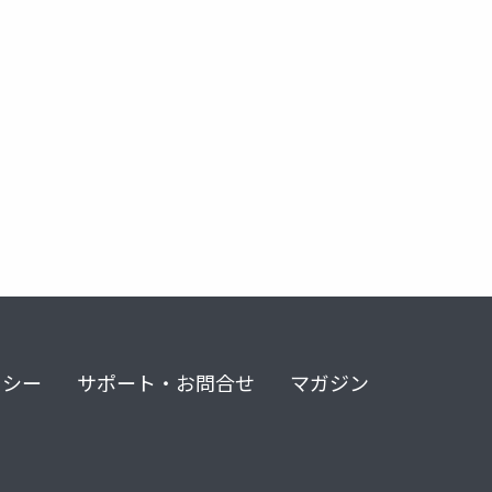
書評ブログ
ビジネス書
コミュニケーション術
自己啓発
リシー
サポート・お問合せ
マガジン