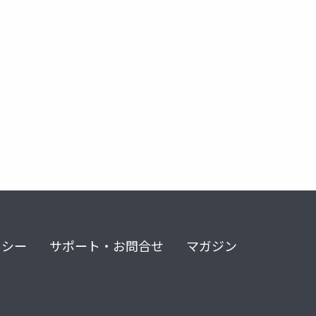
書評ブログ
ビジネス書
コミュニケーション術
自己啓発
リシー
サポート・お問合せ
マガジン