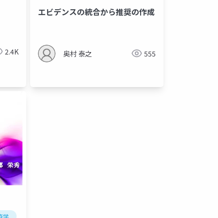
エビデンスの統合から推奨の作成
2.4K
奥村 泰之
555
）
疫学
llの基準
研究
コホート研究
症例対照研究
後ろ向き