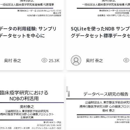
Bデータの利用経験: サンプリ
SQLiteを使ったNDB サン
データセットを中心に
グデータセット標準データ
作成の試み
奥村 泰之
25.3K
奥村 泰之