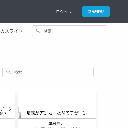
ログイン
新規登録
検索
てのスライド
検索