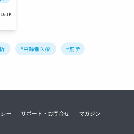
16.1K
析
#高齢者医療
#疫学
リシー
サポート・お問合せ
マガジン