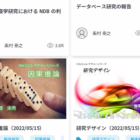
データベース研究の報告
疫学研究における NDB の利
奥村 泰之
奥村 泰之
3.8K
論（2022/05/15）
研究デザイン（2022/05/15
臨床疫学
因果推論
因果関係
研究デザイン
bradford hill
臨床
hi