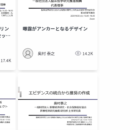
プリン
曝露がアンカーとなるデザイン
セット
奥村 泰之
14.2K
17.4K