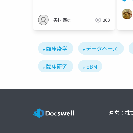
奥村 泰之
363
#臨床疫学
#データベース
#臨床研究
#EBM
運営：株