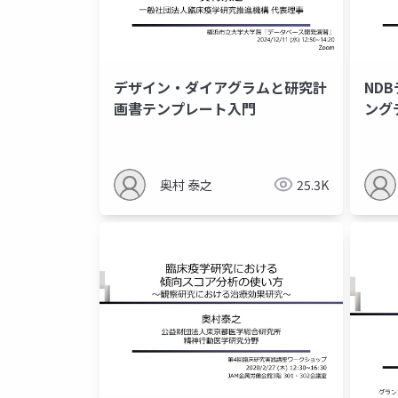
デザイン・ダイアグラムと研究計
ND
画書テンプレート入門
ング
奥村 泰之
25.3K