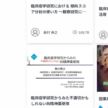
臨床疫学研究における 傾向スコ
臨床
ア分析の使い⽅ 〜観察研究にお
活用
ける治療効果研究〜
奥村 泰之
169.7K
臨床疫学研究からみた不適切かも
因果推
しれない向精神薬使用