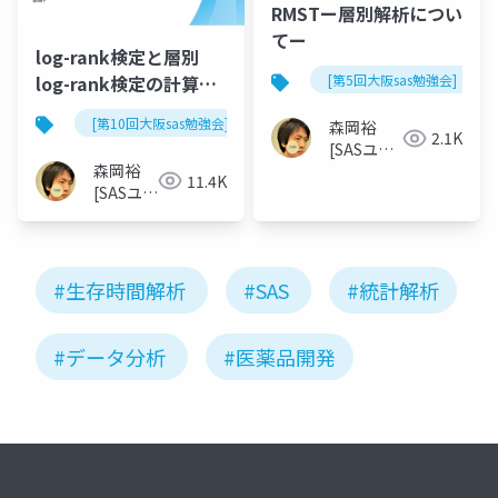
RMSTー層別解析につい
てー
log-rank検定と層別
log-rank検定の計算過
[第5回大阪sas勉強会]
程をSASで考える
[第10回大阪sas勉強会]
森岡裕
2.1K
[SASユー
森岡裕
ザー総会
11.4K
[SASユー
世話人]
ザー総会
世話人]
#生存時間解析
#SAS
#統計解析
#データ分析
#医薬品開発