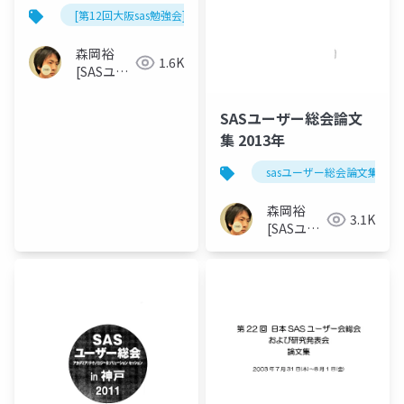
とNelson–Aalen推定量
[第12回大阪sas勉強会]
の理論と実例による比
較
森岡裕
1.6K
[SASユー
ザー総会
世話人]
SASユーザー総会論文
集 2013年
sasユーザー総会論文集 201
森岡裕
3.1K
[SASユー
ザー総会
世話人]