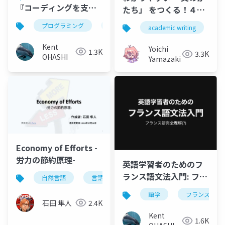
『コーディングを支え
たち」 をつくる！４つ
る技術 ――成り立ちから学
の原則・10のルール
プログラミング
歴史
設計
academic writing
t
ぶプログラミング作
（山崎研卒研ゼミ）
法』
Kent
Yoichi
1.3K
3.3K
OHASHI
Yamazaki
Economy of Efforts -
労力の節約原理-
英語学習者のためのフ
ランス語文法入門: フラ
自然言語
言語学
英語学
日本語学
ンス語完全理解(?)
語学
フランス語
石田 隼人
2.4K
Kent
1.6K