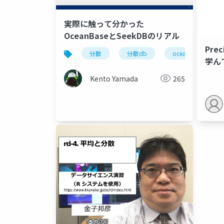
実際に触って分かった
OceanBaseとSeekDBのリアル
Pre
分散
分散db
oceanbase
学ん
で、i
Kento Yamada
265