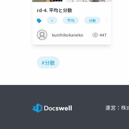
rd-4. 平均と分散
r
平均
分散
母平均
kunihikokaneko
447
#分散
運営：株