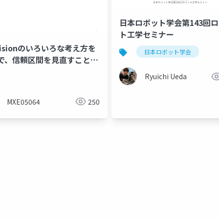
日本ロボット学会第143回
ト工学セミナー
cisionのいろいろな考え方を
日本ロボット学会
seekdb
入門
分散db入門
で、信頼区間を見直すこと
mprecisionを理解しよう
Ryuichi Ueda
MXE05064
250