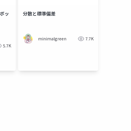
ロボッ
分散と標準偏差
minimalgreen
7.7K
5.7K