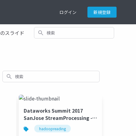
ログイン
新規登録
検索
てのスライド
検索
Dataworks Summit 2017
SanJose StreamProcessing -
Hadoop Source Code Reading
hadoopreading
#23 #hadoopreading