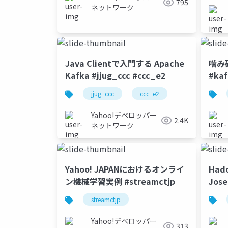
795
ネットワーク
Java Clientで入門する Apache
噛み砕
Kafka #jjug_ccc #ccc_e2
#kaf
jjug_ccc
ccc_e2
Yahoo!デベロッパー
2.4K
ネットワーク
Yahoo! JAPANにおけるオンライ
Hado
ン機械学習実例 #streamctjp
Jo
#str
streamctjp
Yahoo!デベロッパー
313