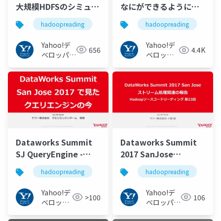
大規模HDFSのシミュレ
なにができるようにな
ーション
ったのか？
hadoopreading
hadoopreading
#hadoopreading
#hadoopreading
Yahoo!デ
Yahoo!デ
656
4.4K
ベロッパー
ベロッパ
ネットワー
ーネット
ク
ワーク
Dataworks Summit
Dataworks Summit
SJ QueryEngine -
2017 SanJose
Hadoop Source Code
StreamProcessing -
hadoopreading
hadoopreading
Reading #23
Hadoop Source Code
#hadoopreading
Reading #23
Yahoo!デ
Yahoo!デ
>100
106
#hadoopreading
ベロッパ
ベロッパー
ーネット
ネットワー