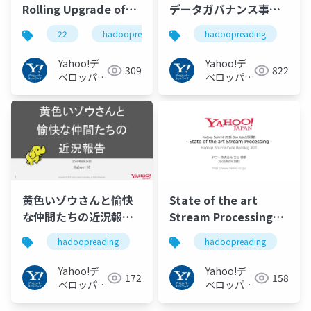
Rolling Upgrade of
データガバナンス事例
Hadoop Cluster
#hadoopreading
22
hadoopreading
hadoopreading
without Data Lost
and Job Failures -
Yahoo!デ
Yahoo!デ
309
822
Hadoop Source Code
ベロッパー
ベロッパー
Reading #22
ネットワー
ネットワー
ク
ク
#hadoopreading
黄色いゾウさんと愉快
State of the art
な仲間たちの近況報告
Stream Processing
#hadoopreading
#hadoopreading
hadoopreading
hadoopreading
Yahoo!デ
Yahoo!デ
172
158
ベロッパー
ベロッパー
ネットワー
ネットワー