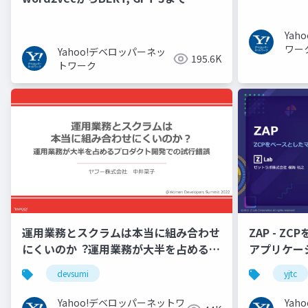
Ya
ワー
Yahoo!デベロッパーネッ
195.6K
トワーク
運用業務とスクラムは本当に組み合わせ
ZAP - Z
にくいのか︖運用業務が大半を占めるプ
アプリケーシ
ロダクト開発での試行錯誤
YJTC21 B-3
devsumi
yjtc
Yahoo!デベロッパーネットワ
Ya