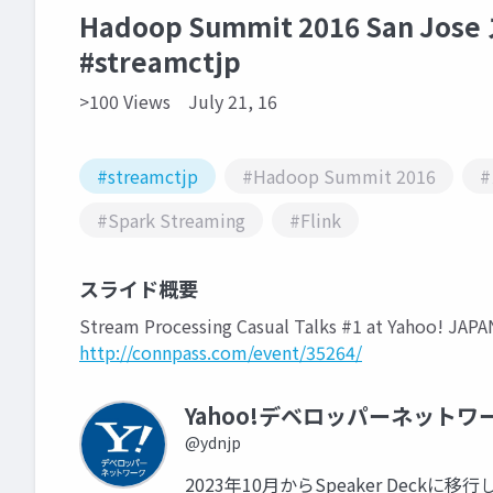
Hadoop Summit 2016 San
#streamctjp
>100 Views
July 21, 16
#streamctjp
#Hadoop Summit 2016
#Spark Streaming
#Flink
スライド概要
Stream Processing Casual Talks #1 at Yahoo
http://connpass.com/event/35264/
Yahoo!デベロッパーネットワ
@ydnjp
2023年10月からSpeaker Dec