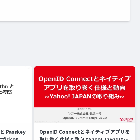
 Passkey
OpenID Connectとネイティブアプリを
fidcon
取り巻く仕様と動向 Yahoo! JAPANの取