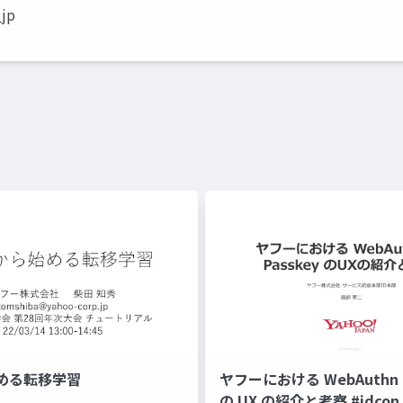
_jp
める転移学習
ヤフーにおける WebAuthn と
の UX の紹介と考察 #idcon #