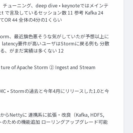
ーニング、deep dive • keynoteではメインテ
act で言及しているセッション数 11 参考 Kafka 24
ex 2 ↑を全てOR 44 全体の4分の1くらい
だ Storm、最近旗色悪そうな気がしていたが予想以上に
がある、latency要件が高いユーザはStormに戻る例も 分散
いる、がまだ実績は多くない 12
 Apache Storm ② Ingest and Stream
xやKylinのPMC • Stormの過去と今年4月にリリースした1.0と今
0mqからNettyに 連携系に拡張・改良（Kafka, HDFS,
、マルチテナントのための機能追加 ローリングアップグレード可能