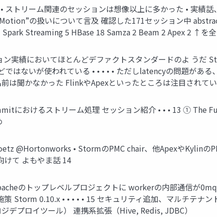
理 • ストリーム関連のセッションは想像以上に多かった • 実績話、チュ
a in Motion”の扱いについて言及 確認した171セッション中 abstr
iFi 21 Spark Streaming 5 HBase 18 Samza 2 Beam 2 Ap
のプロダクション実績においてほとんどデファクトスタンダードのよ う
rmほどではないが使われている • • • • • ただしlatencyの問題
前は聞かなかった FlinkやApexといったところは注目されて
tにおけるストリーム処理 セッション紹介 • • • 13 ① The Future of
め
Taylor Goetz @Hortonworks • StormのPMC chair、他Ape
.xに向けて よもやま話 14
• • StormがApacheのトップレベルプロジェクトに workerの内部通信が
止施策 Storm 0.10.x • • • • • 15 セキュリティ追加
便利トポロジデプロイツール） 連携系拡張（Hive, Redis, JDBC）